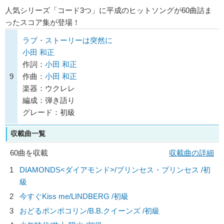
人気シリーズ「コード3つ」に平成のヒットソングが60曲詰ま
ったスコア集が登場！
ラブ・ストーリーは突然に
小田 和正
作詞：
小田 和正
9
作曲：
小田 和正
楽器：ウクレレ
編成：弾き語り
グレード：初級
収載曲一覧
60曲を収載
収載曲の詳細
1
DIAMONDS<ダイアモンド>/
プリンセス・プリンセス
/初
級
2
今すぐKiss me/
LINDBERG
/初級
3
おどるポンポコリン/
B.B.クイーンズ
/初級