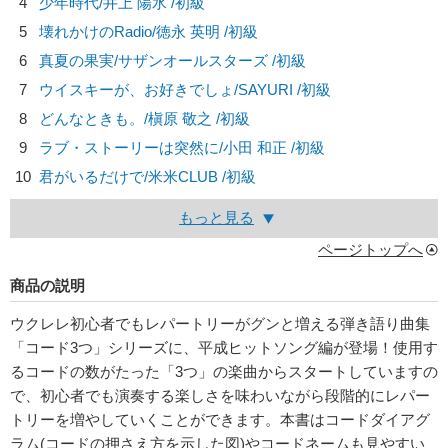
4
少年時代/
井上 陽水
/初級
5
壊れかけのRadio/
徳永 英明
/初級
6
真夏の果実/
サザンオールスターズ
/初級
7
ウイスキーが、お好きでしょ/
SAYURI
/初級
8
どんなときも。/
槇原 敬之
/初級
9
ラブ・ストーリーは突然に/
小田 和正
/初級
10
君がいるだけで/
米米CLUB
/初級
もっと見る
ページトップへ
商品の説明
ウクレレ初心者でもレパートリーがグンと増える弾き語り曲集
「コード3つ」シリーズに、平成ヒットソング編が登場！使用す
るコードの数がたった「3つ」の楽曲からスタートしていますの
で、初心者でも演奏する楽しさを味わいながら段階的にレパー
トリーを増やしていくことができます。本書はコードダイアグ
ラム(コードの押さえ方を示した図)やコードネームも見やすい