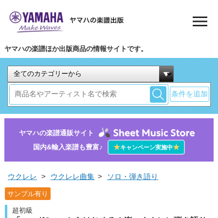
ヤマハの楽譜ほか出版商品の情報サイトです。
条件を追加
ヤマハの楽譜通販サイト
国内&輸入楽譜も豊富♪
★
★
キャンペーン実施中
ウクレレ
>
ウクレレ曲集
>
ソロ・弾き語り
サンプル有り
超初級