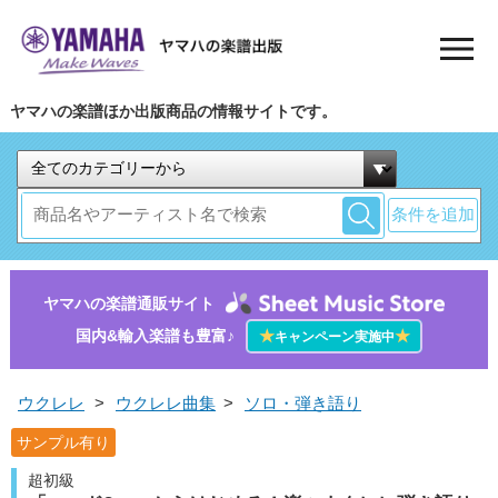
ヤマハの楽譜ほか出版商品の情報サイトです。
条件を追加
ヤマハの楽譜通販サイト
国内&輸入楽譜も豊富♪
★
★
キャンペーン実施中
ウクレレ
>
ウクレレ曲集
>
ソロ・弾き語り
サンプル有り
超初級