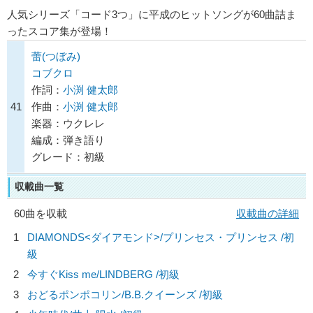
人気シリーズ「コード3つ」に平成のヒットソングが60曲詰ま
ったスコア集が登場！
蕾(つぼみ)
コブクロ
作詞：
小渕 健太郎
41
作曲：
小渕 健太郎
楽器：ウクレレ
編成：弾き語り
グレード：初級
収載曲一覧
60曲を収載
収載曲の詳細
1
DIAMONDS<ダイアモンド>/
プリンセス・プリンセス
/初
級
2
今すぐKiss me/
LINDBERG
/初級
3
おどるポンポコリン/
B.B.クイーンズ
/初級