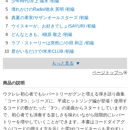
4
少年時代/
井上 陽水
/初級
5
壊れかけのRadio/
徳永 英明
/初級
6
真夏の果実/
サザンオールスターズ
/初級
7
ウイスキーが、お好きでしょ/
SAYURI
/初級
8
どんなときも。/
槇原 敬之
/初級
9
ラブ・ストーリーは突然に/
小田 和正
/初級
10
君がいるだけで/
米米CLUB
/初級
もっと見る
ページトップへ
商品の説明
ウクレレ初心者でもレパートリーがグンと増える弾き語り曲集
「コード3つ」シリーズに、平成ヒットソング編が登場！使用す
るコードの数がたった「3つ」の楽曲からスタートしていますの
で、初心者でも演奏する楽しさを味わいながら段階的にレパー
トリーを増やしていくことができます。本書はコードダイアグ
ラム(コードの押さえ方を示した図)やコードネームも見やすい