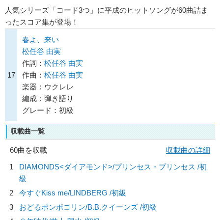
人気シリーズ「コード3つ」に平成のヒットソングが60曲詰ま
ったスコア集が登場！
春よ、来い
松任谷 由実
作詞：
松任谷 由実
17
作曲：
松任谷 由実
楽器：ウクレレ
編成：弾き語り
グレード：初級
収載曲一覧
60曲を収載
収載曲の詳細
1
DIAMONDS<ダイアモンド>/
プリンセス・プリンセス
/初
級
2
今すぐKiss me/
LINDBERG
/初級
3
おどるポンポコリン/
B.B.クイーンズ
/初級