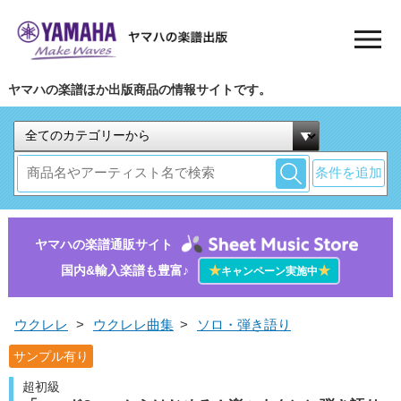
ヤマハの楽譜ほか出版商品の情報サイトです。
条件を追加
ヤマハの楽譜通販サイト
国内&輸入楽譜も豊富♪
★
★
キャンペーン実施中
ウクレレ
>
ウクレレ曲集
>
ソロ・弾き語り
サンプル有り
超初級