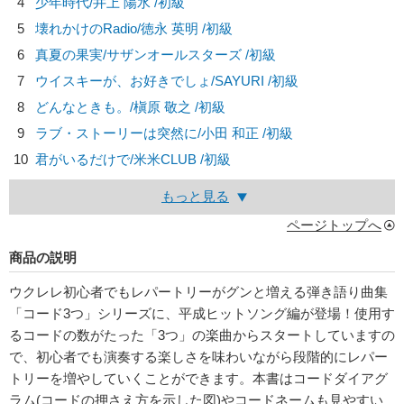
4
少年時代/
井上 陽水
/初級
5
壊れかけのRadio/
徳永 英明
/初級
6
真夏の果実/
サザンオールスターズ
/初級
7
ウイスキーが、お好きでしょ/
SAYURI
/初級
8
どんなときも。/
槇原 敬之
/初級
9
ラブ・ストーリーは突然に/
小田 和正
/初級
10
君がいるだけで/
米米CLUB
/初級
もっと見る
ページトップへ
商品の説明
ウクレレ初心者でもレパートリーがグンと増える弾き語り曲集
「コード3つ」シリーズに、平成ヒットソング編が登場！使用す
るコードの数がたった「3つ」の楽曲からスタートしていますの
で、初心者でも演奏する楽しさを味わいながら段階的にレパー
トリーを増やしていくことができます。本書はコードダイアグ
ラム(コードの押さえ方を示した図)やコードネームも見やすい