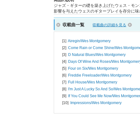
ジャズ・ギターの礎を築き上げたウェス・モン
影響を与えたウェスのギタープレイを存分に味
収載曲一覧
収載曲の詳細を見る
[1]
Airegin/
Wes Montgomery
[2]
Come Rain or Come Shine/
Wes Montgom
[3]
D Natural Blues/
Wes Montgomery
[4]
Days Of Wine And Roses/
Wes Montgomer
[5]
Four on Six/
Wes Montgomery
[6]
Freddie Freeloader/
Wes Montgomery
[7]
Full House/
Wes Montgomery
[8]
I'm Just A Lucky So And So/
Wes Montgome
[9]
If You Could See Me Now/
Wes Montgome
[10]
Impressions/
Wes Montgomery