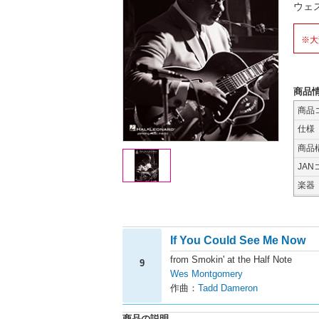
ウェ
※大
商品
商品
仕様
商品
JAN
楽器
If You Could See Me Now
from Smokin' at the Half Note
9
Wes Montgomery
作曲：
Tadd Dameron
商品の説明