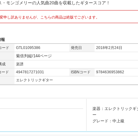
ス・モンゴメリーの人気曲20曲を収載したギタースコア！
変申し訳ありませんが、こちらの商品は絶版でございます。
情報
コード
GTL01095386
発売日
2018年2月24日
菊倍判縦/144ページ
構成
楽譜
コード
4947817271031
ISBNコード
9784636953862
エレクトリックギター
楽器：エレクトリックギ
ー
グレード：中上級