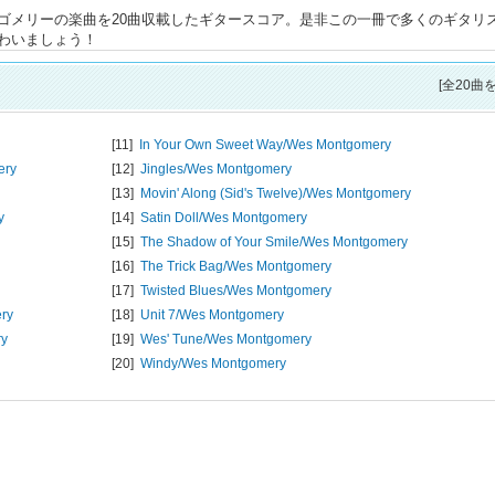
ゴメリーの楽曲を20曲収載したギタースコア。是非この一冊で多くのギタリ
わいましょう！
[全20曲
[11]
In Your Own Sweet Way/
Wes Montgomery
ery
[12]
Jingles/
Wes Montgomery
[13]
Movin' Along (Sid's Twelve)/
Wes Montgomery
y
[14]
Satin Doll/
Wes Montgomery
[15]
The Shadow of Your Smile/
Wes Montgomery
[16]
The Trick Bag/
Wes Montgomery
[17]
Twisted Blues/
Wes Montgomery
ry
[18]
Unit 7/
Wes Montgomery
ry
[19]
Wes' Tune/
Wes Montgomery
[20]
Windy/
Wes Montgomery