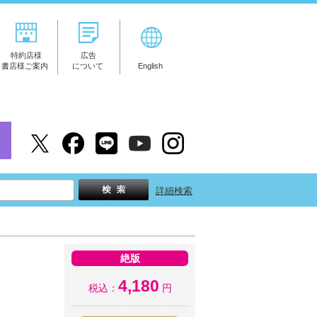
特約店様
広告
書店様ご案内
について
English
詳細検索
絶版
4,180
税込：
円