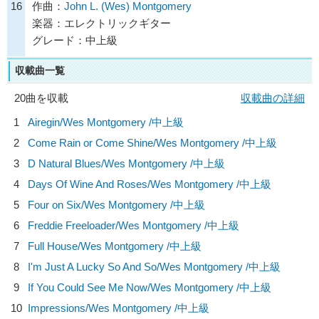
16
作曲：
John L. (Wes) Montgomery
楽器：エレクトリックギター
グレード：中上級
収載曲一覧
20曲を収載
収載曲の詳細
1
Airegin/
Wes Montgomery
/中上級
2
Come Rain or Come Shine/
Wes Montgomery
/中上級
3
D Natural Blues/
Wes Montgomery
/中上級
4
Days Of Wine And Roses/
Wes Montgomery
/中上級
5
Four on Six/
Wes Montgomery
/中上級
6
Freddie Freeloader/
Wes Montgomery
/中上級
7
Full House/
Wes Montgomery
/中上級
8
I'm Just A Lucky So And So/
Wes Montgomery
/中上級
9
If You Could See Me Now/
Wes Montgomery
/中上級
10
Impressions/
Wes Montgomery
/中上級