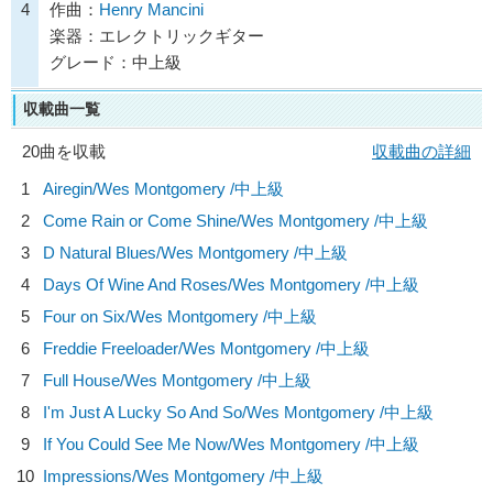
4
作曲：
Henry Mancini
楽器：エレクトリックギター
グレード：中上級
収載曲一覧
20曲を収載
収載曲の詳細
1
Airegin/
Wes Montgomery
/中上級
2
Come Rain or Come Shine/
Wes Montgomery
/中上級
3
D Natural Blues/
Wes Montgomery
/中上級
4
Days Of Wine And Roses/
Wes Montgomery
/中上級
5
Four on Six/
Wes Montgomery
/中上級
6
Freddie Freeloader/
Wes Montgomery
/中上級
7
Full House/
Wes Montgomery
/中上級
8
I'm Just A Lucky So And So/
Wes Montgomery
/中上級
9
If You Could See Me Now/
Wes Montgomery
/中上級
10
Impressions/
Wes Montgomery
/中上級