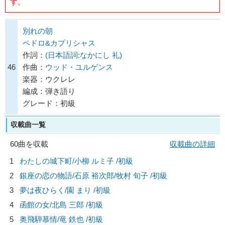
す。
別れの朝
ペドロ&カプリシャス
作詞：
(日本語詞:なかにし 礼)
46
作曲：
ウッド・ユルゲンス
楽器：ウクレレ
編成：弾き語り
グレード：初級
収載曲一覧
60曲を収載
収載曲の詳細
1
わたしの城下町/
小柳 ルミ子
/初級
2
銀座の恋の物語/
石原 裕次郎/牧村 旬子
/初級
3
夢は夜ひらく/
園 まり
/初級
4
函館の女/
北島 三郎
/初級
5
奥飛騨慕情/
竜 鉄也
/初級