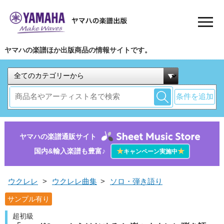
ヤマハの楽譜ほか出版商品の情報サイトです。
条件を追加
ヤマハの楽譜通販サイト
国内&輸入楽譜も豊富♪
★
★
キャンペーン実施中
ウクレレ
>
ウクレレ曲集
>
ソロ・弾き語り
サンプル有り
超初級