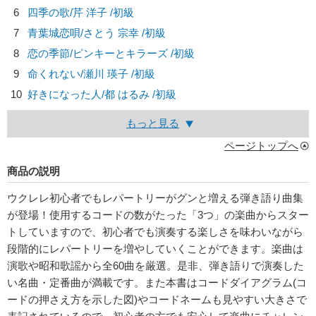
6
四季の歌/
芹 洋子
/初級
7
青葉城恋唄/
さとう 宗幸
/初級
8
恋の季節/
ピンキーとキラーズ
/初級
9
命くれない/
瀬川 瑛子
/初級
10
好きになった人/
都 はるみ
/初級
もっと見る
ページトップへ
商品の説明
ウクレレ初心者でもレパートリーがグンと増える弾き語り曲集
が登場！使用するコードの数がたった「3つ」の楽曲からスター
トしていますので、初心者でも演奏する楽しさを味わいながら
段階的にレパートリーを増やしていくことができます。楽曲は
演歌や昭和歌謡から全60曲を厳選。是非、弾き語りで演奏した
い名曲・定番曲が満載です。また本書はコードダイアグラム(コ
ードの押さえ方を示した図)やコードネームも見やすい大きさで