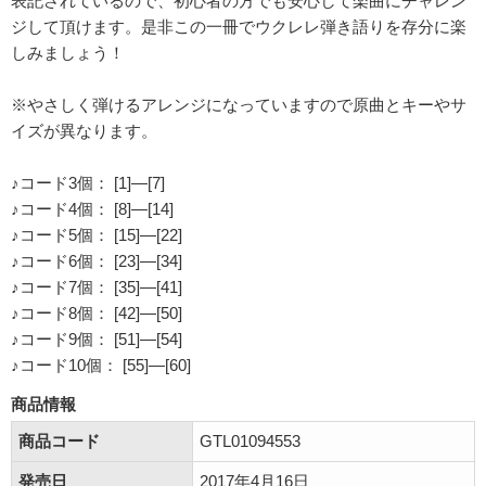
表記されているので、初心者の方でも安心して楽曲にチャレン
ジして頂けます。是非この一冊でウクレレ弾き語りを存分に楽
しみましょう！
※やさしく弾けるアレンジになっていますので原曲とキーやサ
イズが異なります。
♪コード3個： [1]―[7]
♪コード4個： [8]―[14]
♪コード5個： [15]―[22]
♪コード6個： [23]―[34]
♪コード7個： [35]―[41]
♪コード8個： [42]―[50]
♪コード9個： [51]―[54]
♪コード10個： [55]―[60]
商品情報
商品コード
GTL01094553
発売日
2017年4月16日