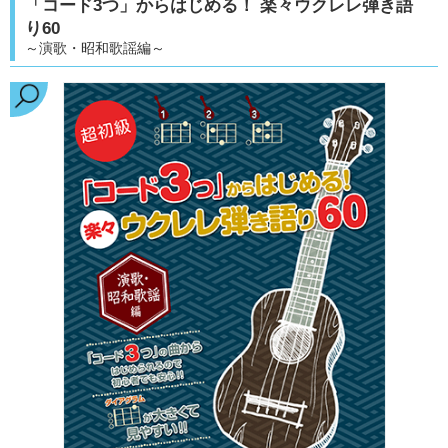
「コード3つ」からはじめる！ 楽々ウクレレ弾き語
り60
～演歌・昭和歌謡編～