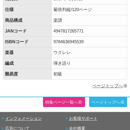
仕様
菊倍判縦/120ページ
商品構成
楽譜
JANコード
4947817265771
ISBNコード
9784636945539
楽器
ウクレレ
編成
弾き語り
難易度
初級
ページトップへ
特集ページ一覧へ
ページトップへ
インフォメーション
お客様サポート
広告について
会社概要