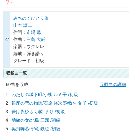
す。
みちのくひとり旅
山本 譲二
作詞：
市場 馨
27
作曲：
三島 大輔
楽器：ウクレレ
編成：弾き語り
グレード：初級
収載曲一覧
60曲を収載
収載曲の詳細
1
わたしの城下町/
小柳 ルミ子
/初級
2
銀座の恋の物語/
石原 裕次郎/牧村 旬子
/初級
3
夢は夜ひらく/
園 まり
/初級
4
函館の女/
北島 三郎
/初級
5
奥飛騨慕情/
竜 鉄也
/初級