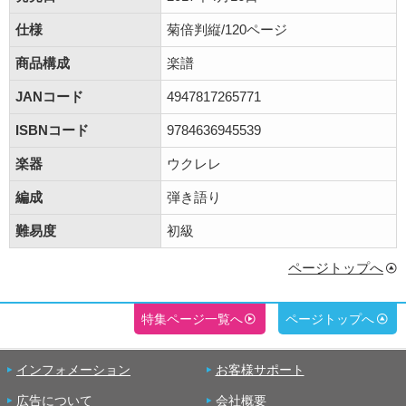
仕様
菊倍判縦/120ページ
商品構成
楽譜
JANコード
4947817265771
ISBNコード
9784636945539
楽器
ウクレレ
編成
弾き語り
難易度
初級
ページトップへ
特集ページ一覧へ
ページトップへ
インフォメーション
お客様サポート
広告について
会社概要