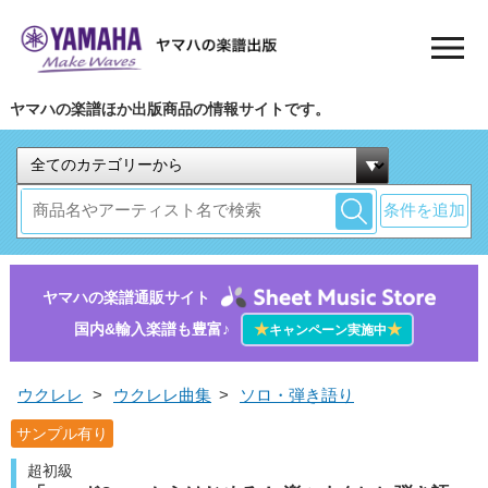
ヤマハの楽譜ほか出版商品の情報サイトです。
条件を追加
ヤマハの楽譜通販サイト
国内&輸入楽譜も豊富♪
★
★
キャンペーン実施中
ウクレレ
>
ウクレレ曲集
>
ソロ・弾き語り
サンプル有り
超初級