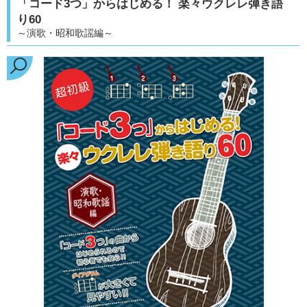
「コード3つ」からはじめる！ 楽々ウクレレ弾き語
り60
～演歌・昭和歌謡編～