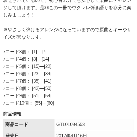
表記されているので、初心者の方でも安心して楽曲にチャレン
ジして頂けます。是非この一冊でウクレレ弾き語りを存分に楽
しみましょう！
※やさしく弾けるアレンジになっていますので原曲とキーやサ
イズが異なります。
♪コード3個： [1]―[7]
♪コード4個： [8]―[14]
♪コード5個： [15]―[22]
♪コード6個： [23]―[34]
♪コード7個： [35]―[41]
♪コード8個： [42]―[50]
♪コード9個： [51]―[54]
♪コード10個： [55]―[60]
商品情報
商品コード
GTL01094553
発売日
2017年4月16日