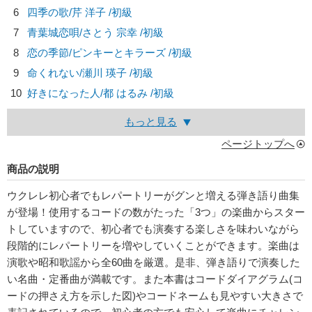
6
四季の歌/
芹 洋子
/初級
7
青葉城恋唄/
さとう 宗幸
/初級
8
恋の季節/
ピンキーとキラーズ
/初級
9
命くれない/
瀬川 瑛子
/初級
10
好きになった人/
都 はるみ
/初級
もっと見る
ページトップへ
商品の説明
ウクレレ初心者でもレパートリーがグンと増える弾き語り曲集
が登場！使用するコードの数がたった「3つ」の楽曲からスター
トしていますので、初心者でも演奏する楽しさを味わいながら
段階的にレパートリーを増やしていくことができます。楽曲は
演歌や昭和歌謡から全60曲を厳選。是非、弾き語りで演奏した
い名曲・定番曲が満載です。また本書はコードダイアグラム(コ
ードの押さえ方を示した図)やコードネームも見やすい大きさで