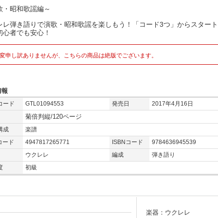
歌・昭和歌謡編～
レレ弾き語りで演歌・昭和歌謡を楽しもう！「コード3つ」からスター
初心者でも安心！
変申し訳ありませんが、こちらの商品は絶版でございます。
情報
コード
GTL01094553
発売日
2017年4月16日
菊倍判縦/120ページ
構成
楽譜
コード
4947817265771
ISBNコード
9784636945539
ウクレレ
編成
弾き語り
度
初級
楽器：ウクレレ