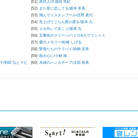
[51]
異邦人/
久保田 早紀
[52]
また君に恋してる/
坂本 冬美
[53]
飛んでイスタンブール/
庄野 真代
[54]
見上げてごらん夜の星を/
坂本 九
[55]
上を向いて歩こう/
坂本 九
[56]
五番街のマリーへ/
ペドロ&カプリシャス
[57]
愛のメモリー/
松崎 しげる
[58]
聖母たちのララバイ/
岩崎 宏美
[59]
熱き心に/
小林 旭
子/和田 弘とマヒ
[60]
木綿のハンカチーフ/
太田 裕美