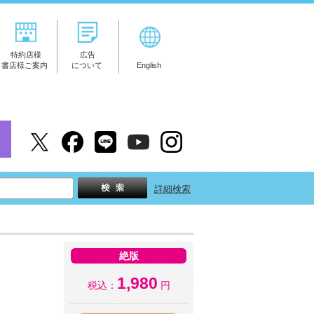
特約店様
広告
書店様ご案内
について
English
詳細検索
絶版
1,980
税込：
円