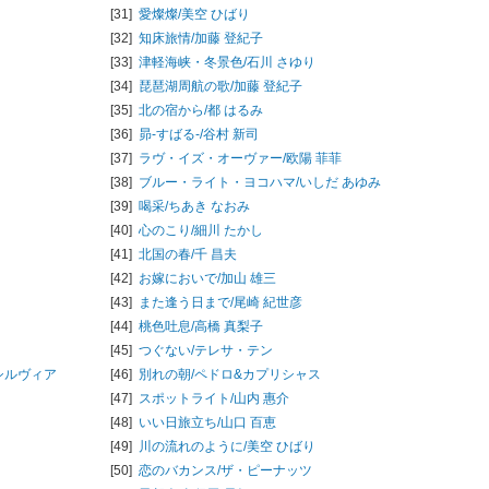
[31]
愛燦燦/
美空 ひばり
[32]
知床旅情/
加藤 登紀子
[33]
津軽海峡・冬景色/
石川 さゆり
[34]
琵琶湖周航の歌/
加藤 登紀子
[35]
北の宿から/
都 はるみ
[36]
昴-すばる-/
谷村 新司
[37]
ラヴ・イズ・オーヴァー/
欧陽 菲菲
[38]
ブルー・ライト・ヨコハマ/
いしだ あゆみ
[39]
喝采/
ちあき なおみ
[40]
心のこり/
細川 たかし
[41]
北国の春/
千 昌夫
[42]
お嫁においで/
加山 雄三
[43]
また逢う日まで/
尾崎 紀世彦
[44]
桃色吐息/
高橋 真梨子
[45]
つぐない/
テレサ・テン
シルヴィア
[46]
別れの朝/
ペドロ&カプリシャス
[47]
スポットライト/
山内 惠介
[48]
いい日旅立ち/
山口 百恵
[49]
川の流れのように/
美空 ひばり
[50]
恋のバカンス/
ザ・ピーナッツ