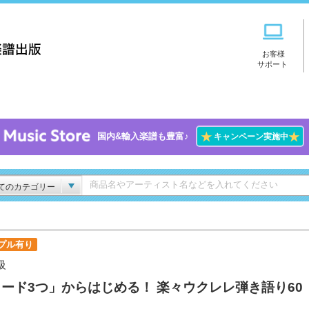
お客様
サポート
★
★
国内&輸入楽譜も豊富♪
キャンペーン実施中
てのカテゴリー
プル有り
級
ード3つ」からはじめる！ 楽々ウクレレ弾き語り60