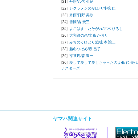
[21]
舟唄/
八代 亜紀
[22]
シクラメンのかほり/
小椋 佳
[23]
氷雨/
日野 美歌
[24]
雪國/
吉 幾三
[25]
よこはま・たそがれ/
五木 ひろし
[26]
大和路の恋/
水森 かおり
[27]
みちのくひとり旅/
山本 譲二
[28]
越冬つばめ/
森 昌子
[29]
襟裳岬/
森 進一
[30]
愛して愛して愛しちゃったのよ/
田代 美代
ナスターズ
ヤマハ関連サイト