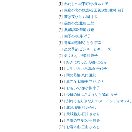
[1]
わたしの城下町/
小柳 ルミ子
[2]
銀座の恋の物語/
石原 裕次郎/牧村 旬子
[3]
夢は夜ひらく/
園 まり
[4]
函館の女/
北島 三郎
[5]
奥飛騨慕情/
竜 鉄也
[6]
四季の歌/
芹 洋子
[7]
青葉城恋唄/
さとう 宗幸
[8]
恋の季節/
ピンキーとキラーズ
[9]
命くれない/
瀬川 瑛子
[10]
好きになった人/
都 はるみ
[11]
人生いろいろ/
島倉 千代子
[12]
雨の慕情/
八代 亜紀
[13]
真赤な太陽/
美空 ひばり
[14]
おもいで酒/
小林 幸子
[15]
今日の日はさようなら/
森山 良子
[16]
別れても好きな人/
ロス・インディオス&
[17]
北酒場/
細川 たかし
[18]
天城越え/
石川 さゆり
[19]
星影のワルツ/
千 昌夫
[20]
お岩木山/
三山 ひろし