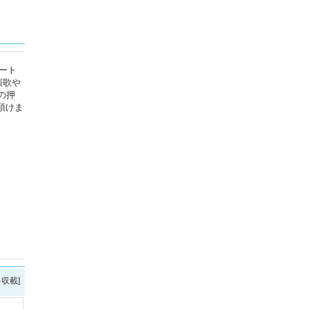
ート
演歌や
の押
頂けま
を収載]