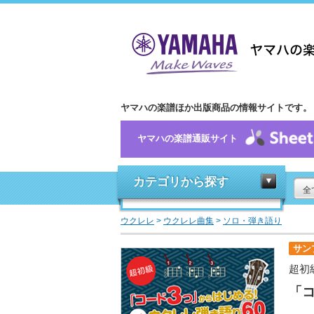
ヤマハの楽譜ほか出版商品の情報サイトです。
ヤマハの楽譜通販サイト
カテゴリから探す
全
ウクレレ
>
ウクレレ曲集
>
ソロ・弾き語り
サン
超初
「コ