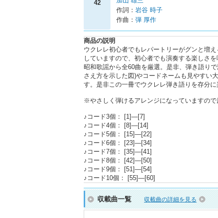
加山 雄三
42
作詞：
岩谷 時子
作曲：
弾 厚作
商品の説明
ウクレレ初心者でもレパートリーがグンと増え
していますので、初心者でも演奏する楽しさを
昭和歌謡から全60曲を厳選。是非、弾き語り
さえ方を示した図)やコードネームも見やすい
す。是非この一冊でウクレレ弾き語りを存分に
※やさしく弾けるアレンジになっていますので
♪コード3個： [1]―[7]
♪コード4個： [8]―[14]
♪コード5個： [15]―[22]
♪コード6個： [23]―[34]
♪コード7個： [35]―[41]
♪コード8個： [42]―[50]
♪コード9個： [51]―[54]
♪コード10個： [55]―[60]
収載曲一覧
収載曲の詳細を見る