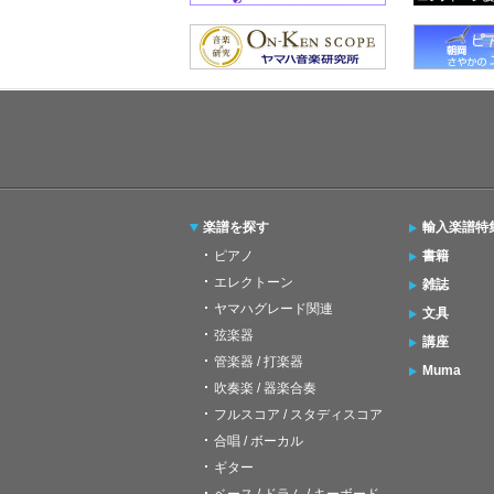
楽譜を探す
輸入楽譜特
ピアノ
書籍
エレクトーン
雑誌
ヤマハグレード関連
文具
弦楽器
講座
管楽器 / 打楽器
Muma
吹奏楽 / 器楽合奏
フルスコア / スタディスコア
合唱 / ボーカル
ギター
ベース / ドラム / キーボード