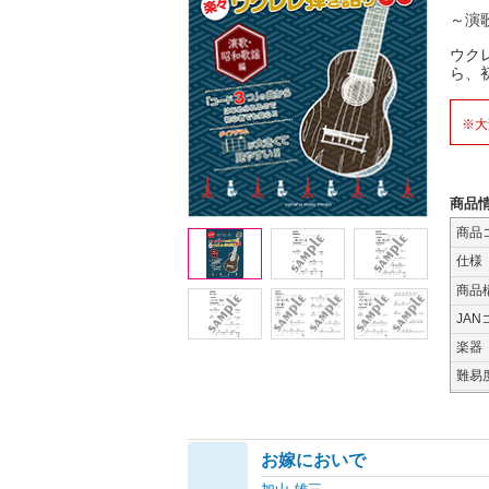
～演
ウク
ら、
※大
商品
商品
仕様
商品
JAN
楽器
難易
お嫁においで