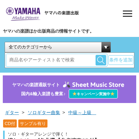
ヤマハの楽譜ほか出版商品の情報サイトです。
条件を追加
ヤマハの楽譜通販サイト
国内&輸入楽譜も豊富♪
★
★
キャンペーン実施中
ギター
>
ソロギター曲集
>
中級～上級
CD付
サンプル有り
ソロ・ギターアレンジで弾く！