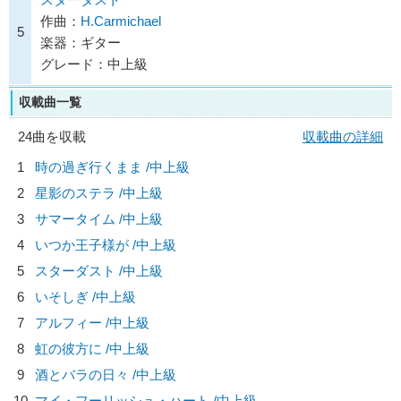
作曲：
H.Carmichael
5
楽器：ギター
グレード：中上級
収載曲一覧
24曲を収載
収載曲の詳細
1
時の過ぎ行くまま /中上級
2
星影のステラ /中上級
3
サマータイム /中上級
4
いつか王子様が /中上級
5
スターダスト /中上級
6
いそしぎ /中上級
7
アルフィー /中上級
8
虹の彼方に /中上級
9
酒とバラの日々 /中上級
10
マイ・フーリッシュ・ハート /中上級