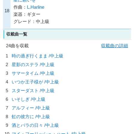
作曲：
L.Harline
18
楽器：ギター
グレード：中上級
収載曲一覧
24曲を収載
収載曲の詳細
1
時の過ぎ行くまま /中上級
2
星影のステラ /中上級
3
サマータイム /中上級
4
いつか王子様が /中上級
5
スターダスト /中上級
6
いそしぎ /中上級
7
アルフィー /中上級
8
虹の彼方に /中上級
9
酒とバラの日々 /中上級
10
マイ・フーリッシュ・ハート /中上級