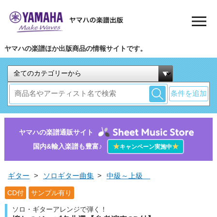
ヤマハの楽譜ほか出版商品の情報サイトです。
条件を追加
ヤマハの楽譜通販サイト
国内&輸入楽譜も豊富♪
★
★
キャンペーン実施中
ギター
>
ソロギター曲集
>
中級～上級
CD付
サンプル有り
ソロ・ギターアレンジで弾く！