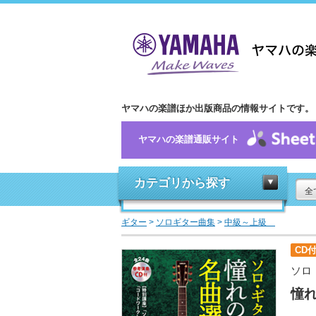
ヤマハの楽譜ほか出版商品の情報サイトです。
ヤマハの楽譜通販サイト
カテゴリから探す
全
ギター
>
ソロギター曲集
>
中級～上級
CD
ソロ
憧