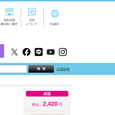
特約店様
広告
書店様ご案内
について
English
詳細検索
絶版
2,420
税込：
円