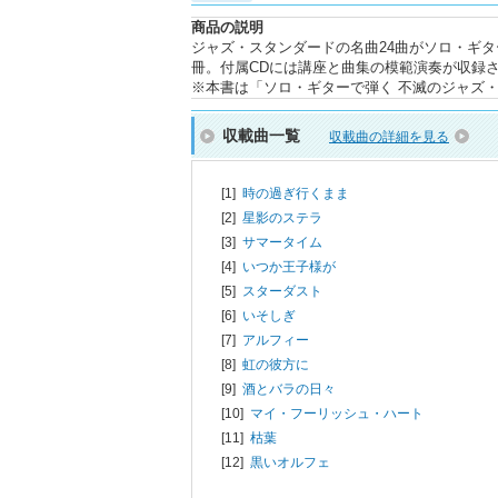
商品の説明
ジャズ・スタンダードの名曲24曲がソロ・ギ
冊。付属CDには講座と曲集の模範演奏が収録
※本書は「ソロ・ギターで弾く 不滅のジャズ・
収載曲一覧
収載曲の詳細を見る
[1]
時の過ぎ行くまま
[2]
星影のステラ
[3]
サマータイム
[4]
いつか王子様が
[5]
スターダスト
[6]
いそしぎ
[7]
アルフィー
[8]
虹の彼方に
[9]
酒とバラの日々
[10]
マイ・フーリッシュ・ハート
[11]
枯葉
[12]
黒いオルフェ