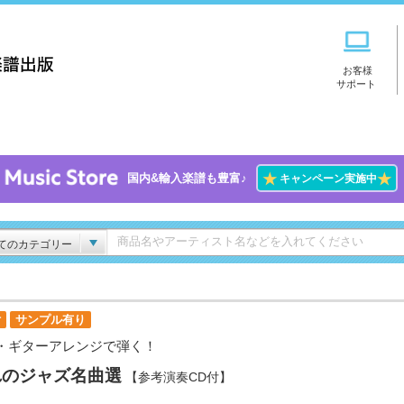
お客様
サポート
★
★
国内&輸入楽譜も豊富♪
キャンペーン実施中
てのカテゴリー
付
サンプル有り
・ギターアレンジで弾く！
れのジャズ名曲選
【参考演奏CD付】