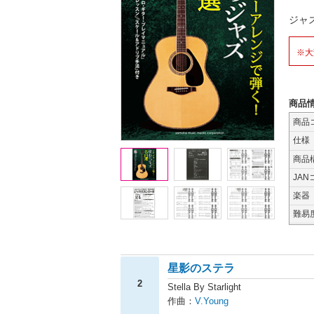
ジャ
※大
商品
商品
仕様
商品
JAN
楽器
難易
星影のステラ
2
Stella By Starlight
作曲：
V.Young