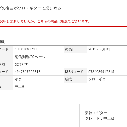
ズの名曲がソロ・ギターで楽しめる！
変申し訳ありませんが、こちらの商品は絶版でございます。
情報
コード
GTL01091721
発売日
2015年8月10日
菊倍判縦/92ページ
構成
楽譜+CD
コード
4947817252313
ISBNコード
9784636917215
ギター
編成
ソロ・ギター
度
中上級
楽器：ギター
グレード：中上級