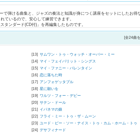
ターで弾ける曲集と、ジャズの奏法と知識が身につく講座をセットにしたお得な
されているので、安心して練習できます。
スタンダード(CD付)」を再編集したものです。
[全24曲
[13]
サムワン・トゥ・ウォッチ・オーバー・ミー
[14]
マイ・フェイバリット・シングス
[15]
マイ・ファニー・バレンタイン
[16]
恋に落ちた時
[17]
アンフォゲッタブル
[18]
星に願いを
[19]
ワルツ・フォー・デビー
[20]
サテン・ドール
[21]
イパネマの娘
[22]
フライ・ミー・トゥ・ザ・ムーン
[23]
ユード・ビー・ソー・ナイス・トゥ・カム・ホーム・トゥ
[24]
デサフィナード