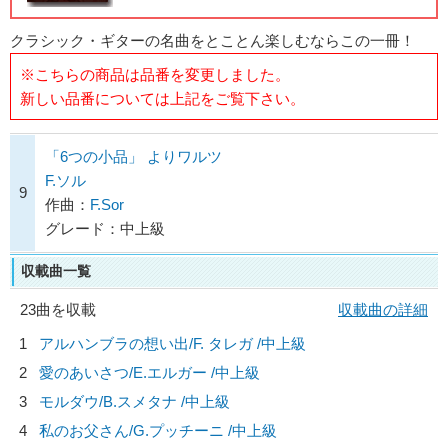
クラシック・ギターの名曲をとことん楽しむならこの一冊！
※こちらの商品は品番を変更しました。
新しい品番については上記をご覧下さい。
「6つの小品」 よりワルツ
F.ソル
9
作曲：
F.Sor
グレード：中上級
収載曲一覧
23曲を収載
収載曲の詳細
1
アルハンブラの想い出/
F. タレガ
/中上級
2
愛のあいさつ/
E.エルガー
/中上級
3
モルダウ/
B.スメタナ
/中上級
4
私のお父さん/
G.プッチーニ
/中上級