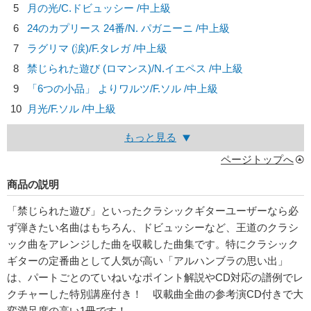
5
月の光/
C.ドビュッシー
/中上級
6
24のカプリース 24番/
N. パガニーニ
/中上級
7
ラグリマ (涙)/
F.タレガ
/中上級
8
禁じられた遊び (ロマンス)/
N.イエペス
/中上級
9
「6つの小品」 よりワルツ/
F.ソル
/中上級
10
月光/
F.ソル
/中上級
もっと見る
ページトップへ
商品の説明
「禁じられた遊び」といったクラシックギターユーザーなら必
ず弾きたい名曲はもちろん、ドビュッシーなど、王道のクラシ
ック曲をアレンジした曲を収載した曲集です。特にクラシック
ギターの定番曲として人気が高い「アルハンブラの思い出」
は、パートごとのていねいなポイント解説やCD対応の譜例でレ
クチャーした特別講座付き！ 収載曲全曲の参考演CD付きで大
変満足度の高い1冊です！