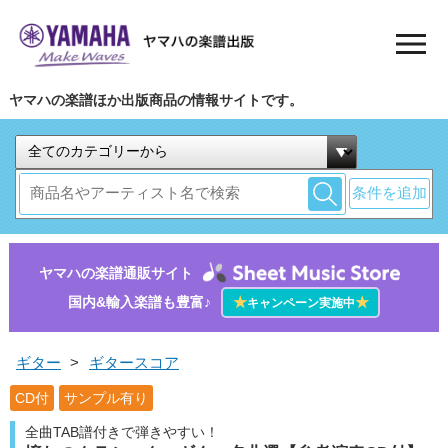
ヤマハの楽譜ほか出版商品の情報サイトです。
条件を追加
ヤマハの楽譜通販サイト
国内&輸入楽譜も豊富♪
★
★
キャンペーン実施中
ギター
>
ギタースコア
CD付
サンプル有り
全曲TAB譜付きで弾きやすい！