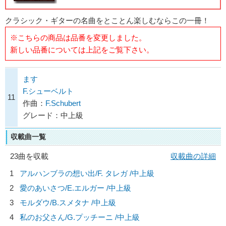
クラシック・ギターの名曲をとことん楽しむならこの一冊！
※こちらの商品は品番を変更しました。
新しい品番については上記をご覧下さい。
ます
F.シューベルト
11
作曲：
F.Schubert
グレード：中上級
収載曲一覧
23曲を収載
収載曲の詳細
1
アルハンブラの想い出/
F. タレガ
/中上級
2
愛のあいさつ/
E.エルガー
/中上級
3
モルダウ/
B.スメタナ
/中上級
4
私のお父さん/
G.プッチーニ
/中上級