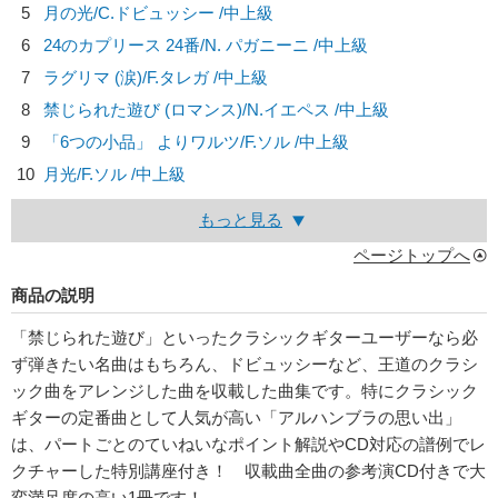
5
月の光/
C.ドビュッシー
/中上級
6
24のカプリース 24番/
N. パガニーニ
/中上級
7
ラグリマ (涙)/
F.タレガ
/中上級
8
禁じられた遊び (ロマンス)/
N.イエペス
/中上級
9
「6つの小品」 よりワルツ/
F.ソル
/中上級
10
月光/
F.ソル
/中上級
もっと見る
ページトップへ
商品の説明
「禁じられた遊び」といったクラシックギターユーザーなら必
ず弾きたい名曲はもちろん、ドビュッシーなど、王道のクラシ
ック曲をアレンジした曲を収載した曲集です。特にクラシック
ギターの定番曲として人気が高い「アルハンブラの思い出」
は、パートごとのていねいなポイント解説やCD対応の譜例でレ
クチャーした特別講座付き！ 収載曲全曲の参考演CD付きで大
変満足度の高い1冊です！