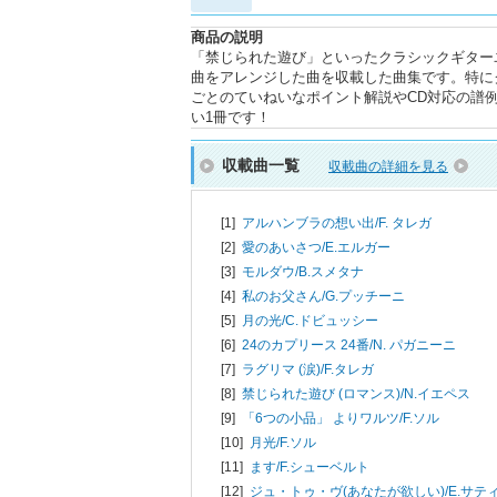
商品の説明
「禁じられた遊び」といったクラシックギター
曲をアレンジした曲を収載した曲集です。特に
ごとのていねいなポイント解説やCD対応の譜
い1冊です！
収載曲一覧
収載曲の詳細を見る
[1]
アルハンブラの想い出/
F. タレガ
[2]
愛のあいさつ/
E.エルガー
[3]
モルダウ/
B.スメタナ
[4]
私のお父さん/
G.プッチーニ
[5]
月の光/
C.ドビュッシー
[6]
24のカプリース 24番/
N. パガニーニ
[7]
ラグリマ (涙)/
F.タレガ
[8]
禁じられた遊び (ロマンス)/
N.イエペス
[9]
「6つの小品」 よりワルツ/
F.ソル
[10]
月光/
F.ソル
[11]
ます/
F.シューベルト
[12]
ジュ・トゥ・ヴ(あなたが欲しい)/
E.サテ