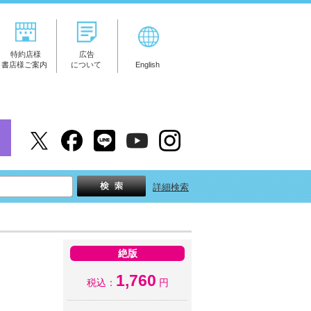
特約店様
広告
書店様ご案内
について
English
詳細検索
絶版
1,760
税込：
円