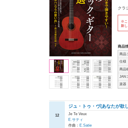
クラ
※こ
新し
商品
商品
仕様
商品
JAN
楽器
ジュ・トゥ・ヴ(あなたが欲し
Je Te Veux
12
E.サティ
作曲：
E.Satie