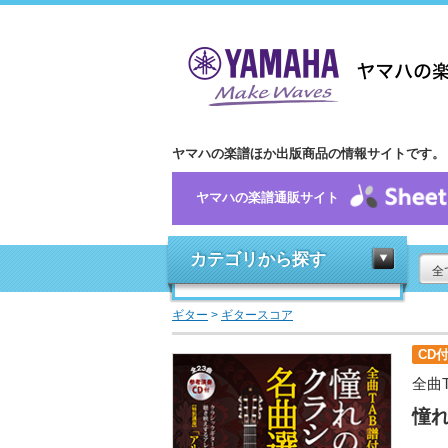
ヤマハの楽譜ほか出版商品の情報サイトです。
ヤマハの楽譜通販サイト
カテゴリから探す
全
ギター
>
ギタースコア
CD
全曲
憧