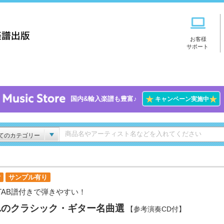
お客様
サポート
★
★
国内&輸入楽譜も豊富♪
キャンペーン実施中
てのカテゴリー
付
サンプル有り
TAB譜付きで弾きやすい！
れのクラシック・ギター名曲選
【参考演奏CD付】