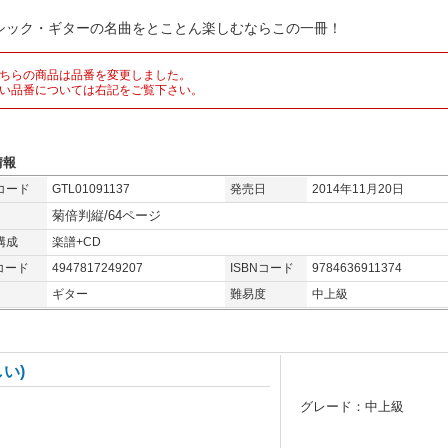
シック・ギターの名曲をとことん楽しむならこの一冊！
ちらの商品は品番を変更しました。
い品番については右記をご覧下さい。
情報
コード
GTL01091137
発売日
2014年11月20日
菊倍判縦/64ページ
構成
楽譜+CD
コード
4947817249207
ISBNコード
9784636911374
ギター
難易度
中上級
い)
グレード：中上級