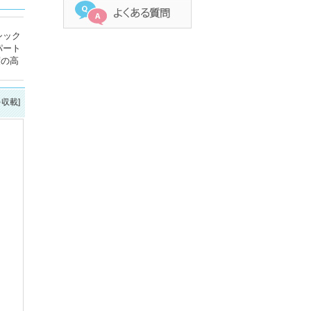
シック
パート
度の高
を収載]