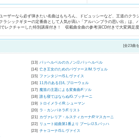
ユーザーなら必ず弾きたい名曲はもちろん、ドビュッシーなど、王道のクラ
クラシックギターの定番曲として人気が高い「アルハンブラの思い出」は、
例でレクチャーした特別講座付き！ 収載曲全曲の参考演CD付きで大変満足
[全23曲
[13]
パッヘルベルのカノン/
J.パッヘルベル
[14]
亡き王女のためのパヴァーヌ/
M.ラヴェル
[15]
ファンタジー/
S.L.ヴァイス
[16]
11月のある日/
L.ブローウェル
[17]
魔笛の主題による変奏曲/
F.ソル
[18]
誰も寝てはならぬ/
G.プッチーニ
[19]
トロイメライ/
R.シューマン
[20]
ラ・カンパネラ/
F.リスト
[21]
カヴァレリア・ルスティカーナ/
P.マスカーニ
[22]
リュート組曲第1番より ブーレ/
J.S.バッハ
[23]
チャコーナ/
S.L.ヴァイス
ィ