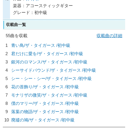
楽器：アコースティックギター
グレード：初中級
収載曲一覧
55曲を収載
収載曲の詳細
1
青い鳥/
ザ・タイガース
/初中級
2
君だけに愛を/
ザ・タイガース
/初中級
3
銀河のロマンス/
ザ・タイガース
/初中級
4
シーサイドバウンド/
ザ・タイガース
/初中級
5
シー・シー・シー/
ザ・タイガース
/初中級
6
花の首飾り/
ザ・タイガース
/初中級
7
モナリザの微笑/
ザ・タイガース
/初中級
8
僕のマリー/
ザ・タイガース
/初中級
9
落葉の物語/
ザ・タイガース
/初中級
10
廃墟の鳩/
ザ・タイガース
/初中級