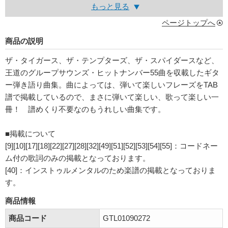
もっと見る
ページトップへ
商品の説明
ザ・タイガース、ザ・テンプターズ、ザ・スパイダースなど、
王道のグループサウンズ・ヒットナンバー55曲を収載したギタ
ー弾き語り曲集。曲によっては、弾いて楽しいフレーズをTAB
譜で掲載しているので、まさに弾いて楽しい、歌って楽しい一
冊！ 譜めくり不要なのもうれしい曲集です。
■掲載について
[9][10][17][18][22][27][28][32][49][51][52][53][54][55]：コードネー
ム付の歌詞のみの掲載となっております。
[40]：インストゥルメンタルのため楽譜の掲載となっておりま
す。
商品情報
商品コード
GTL01090272