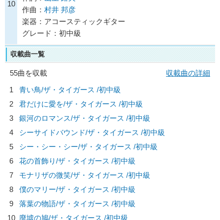
10
作曲：
村井 邦彦
楽器：アコースティックギター
グレード：初中級
収載曲一覧
55曲を収載
収載曲の詳細
1
青い鳥/
ザ・タイガース
/初中級
2
君だけに愛を/
ザ・タイガース
/初中級
3
銀河のロマンス/
ザ・タイガース
/初中級
4
シーサイドバウンド/
ザ・タイガース
/初中級
5
シー・シー・シー/
ザ・タイガース
/初中級
6
花の首飾り/
ザ・タイガース
/初中級
7
モナリザの微笑/
ザ・タイガース
/初中級
8
僕のマリー/
ザ・タイガース
/初中級
9
落葉の物語/
ザ・タイガース
/初中級
10
廃墟の鳩/
ザ・タイガース
/初中級