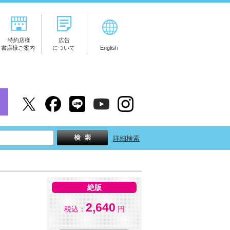
特約店様
広告
書店様ご案内
について
English
詳細検索
絶版
2,640
税込：
円