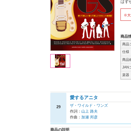
はず
※大
商品
商品
仕様
商品
JAN
楽器
愛するアニタ
ザ・ワイルド・ワンズ
29
作詞：
山上 路夫
作曲：
加瀬 邦彦
商品の説明