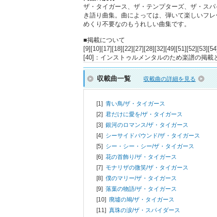
ザ・タイガース、ザ・テンプターズ、ザ・スパ
き語り曲集。曲によっては、弾いて楽しいフレ
めくり不要なのもうれしい曲集です。
■掲載について
[9][10][17][18][22][27][28][32][49]
[40]：インストゥルメンタルのため楽譜の掲
収載曲一覧
収載曲の詳細を見る
[1]
青い鳥/
ザ・タイガース
[2]
君だけに愛を/
ザ・タイガース
[3]
銀河のロマンス/
ザ・タイガース
[4]
シーサイドバウンド/
ザ・タイガース
[5]
シー・シー・シー/
ザ・タイガース
[6]
花の首飾り/
ザ・タイガース
[7]
モナリザの微笑/
ザ・タイガース
[8]
僕のマリー/
ザ・タイガース
[9]
落葉の物語/
ザ・タイガース
[10]
廃墟の鳩/
ザ・タイガース
[11]
真珠の涙/
ザ・スパイダース