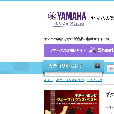
ヤマハの楽譜ほか出版商品の情報サイトです。
ヤマハの楽譜通販サイト
カテゴリから探す
全
ギター
>
ギター弾き語り曲集
>
オムニバス
ギ
～オ