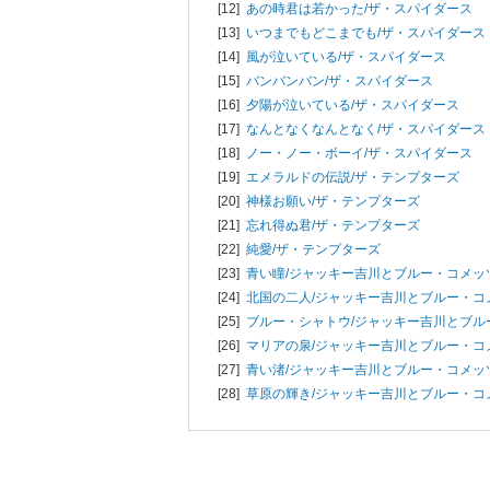
[12]
あの時君は若かった/
ザ・スパイダース
[13]
いつまでもどこまでも/
ザ・スパイダース
[14]
風が泣いている/
ザ・スパイダース
[15]
バンバンバン/
ザ・スパイダース
[16]
夕陽が泣いている/
ザ・スパイダース
[17]
なんとなくなんとなく/
ザ・スパイダース
[18]
ノー・ノー・ボーイ/
ザ・スパイダース
[19]
エメラルドの伝説/
ザ・テンプターズ
[20]
神様お願い/
ザ・テンプターズ
[21]
忘れ得ぬ君/
ザ・テンプターズ
[22]
純愛/
ザ・テンプターズ
[23]
青い瞳/
ジャッキー吉川とブルー・コメッ
[24]
北国の二人/
ジャッキー吉川とブルー・コ
[25]
ブルー・シャトウ/
ジャッキー吉川とブル
[26]
マリアの泉/
ジャッキー吉川とブルー・コ
[27]
青い渚/
ジャッキー吉川とブルー・コメッ
[28]
草原の輝き/
ジャッキー吉川とブルー・コ