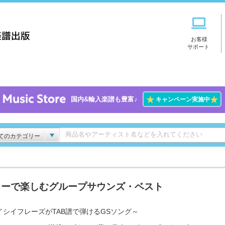
お客様
サポート
★
★
国内&輸入楽譜も豊富♪
キャンペーン実施中
てのカテゴリー
ターで楽しむグループサウンズ・ベスト
イシイフレーズがTAB譜で弾けるGSソング～