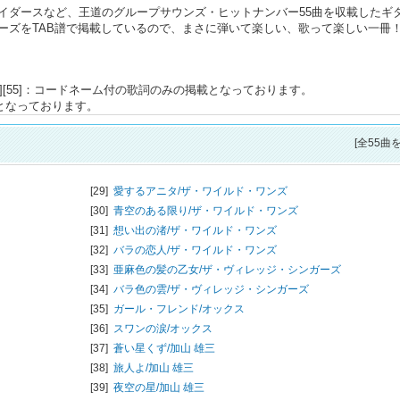
イダースなど、王道のグループサウンズ・ヒットナンバー55曲を収載したギ
ーズをTAB譜で掲載しているので、まさに弾いて楽しい、歌って楽しい一冊
[51][52][53][54][55]：コードネーム付の歌詞のみの掲載となっております。
載となっております。
[全55曲
[29]
愛するアニタ/
ザ・ワイルド・ワンズ
[30]
青空のある限り/
ザ・ワイルド・ワンズ
[31]
想い出の渚/
ザ・ワイルド・ワンズ
[32]
バラの恋人/
ザ・ワイルド・ワンズ
[33]
亜麻色の髪の乙女/
ザ・ヴィレッジ・シンガーズ
[34]
バラ色の雲/
ザ・ヴィレッジ・シンガーズ
[35]
ガール・フレンド/
オックス
[36]
スワンの涙/
オックス
[37]
蒼い星くず/
加山 雄三
[38]
旅人よ/
加山 雄三
[39]
夜空の星/
加山 雄三