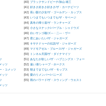
[40]
ブラックサンドビーチ/
加山 雄三
[41]
好きさ好きさ好きさ/
ザ・カーナビーツ
[42]
長い髪の少女/
ザ・ゴールデン・カップス
[43]
いつまでもいつまでも/
ザ・サベージ
[44]
真冬の帰り道/
ザ・ランチャーズ
[45]
小さなスナック/
パープル・シャドウズ
[46]
白いサンゴ礁/
ズ―・二―・ヴー
[47]
君にあいたい/
ザ・ジャガーズ
[48]
キサナドゥーの伝説/
ザ・ジャガーズ
[49]
マドモアゼル・ブルース/
ザ・ジャガーズ
[50]
トンネル天国/
ザ・ダイナマイツ
ツ
[51]
あなたが欲しい/
ザ・ハプニングス・フォー
メッツ
[52]
遠い渚/
シャープ・ホークス
ー・コメッツ
[53]
朝までまてない/
ザ・モップス
メッツ
[54]
愛のリメンバー/
バニーズ
ツ
[55]
雨のバラード/
ザ・スウィング・ウエスト
メッツ