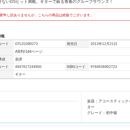
せないGSヒット満載。ギターで蘇る青春のグループサウンズ！
変申し訳ありませんが、こちらの商品は絶版でございます。
情報
コード
GTL01090272
発売日
2013年12月21日
AB判/144ページ
構成
楽譜
コード
4947817244950
ISBNコード
9784636902723
ギター
楽器：アコースティック
ター
グレード：初中級