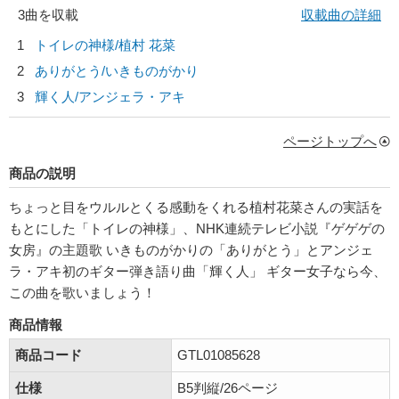
3曲を収載
収載曲の詳細
1
トイレの神様/
植村 花菜
2
ありがとう/
いきものがかり
3
輝く人/
アンジェラ・アキ
ページトップへ
商品の説明
ちょっと目をウルルとくる感動をくれる植村花菜さんの実話を
もとにした「トイレの神様」、NHK連続テレビ小説『ゲゲゲの
女房』の主題歌 いきものがかりの「ありがとう」とアンジェ
ラ・アキ初のギター弾き語り曲「輝く人」 ギター女子なら今、
この曲を歌いましょう！
商品情報
商品コード
GTL01085628
仕様
B5判縦/26ページ