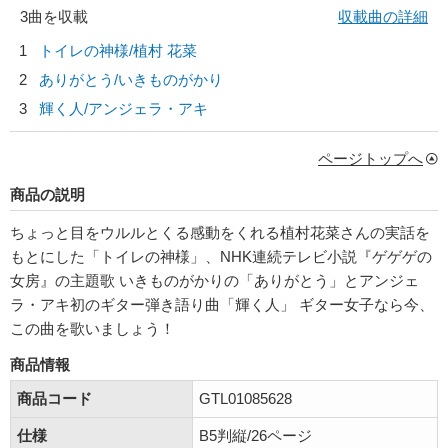
3曲を収載
収載曲の詳細
1
トイレの神様/
植村 花菜
2
ありがとう/
いきものがかり
3
輝く人/
アンジェラ・アキ
ページトップへ
商品の説明
ちょっと目をウルルとくる感動をくれる植村花菜さんの実話を
もとにした「トイレの神様」、NHK連続テレビ小説『ゲゲゲの
女房』の主題歌 いきものがかりの「ありがとう」とアンジェ
ラ・アキ初のギター弾き語り曲「輝く人」 ギター女子なら今、
この曲を歌いましょう！
商品情報
商品コード
GTL01085628
仕様
B5判縦/26ページ