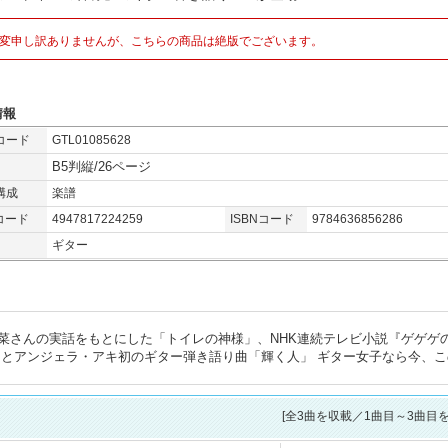
変申し訳ありませんが、こちらの商品は絶版でございます。
情報
コード
GTL01085628
B5判縦/26ページ
構成
楽譜
コード
4947817224259
ISBNコード
9784636856286
ギター
菜さんの実話をもとにした「トイレの神様」、NHK連続テレビ小説『ゲゲゲ
」とアンジェラ・アキ初のギター弾き語り曲「輝く人」 ギター女子なら今、こ
[全
3
曲を収載／1曲目～3曲目を