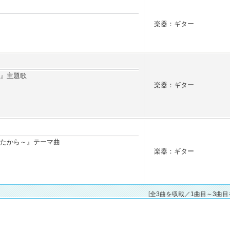
楽器：ギター
房』主題歌
楽器：ギター
いたから～』テーマ曲
楽器：ギター
[全3曲を収載／1曲目～3曲目