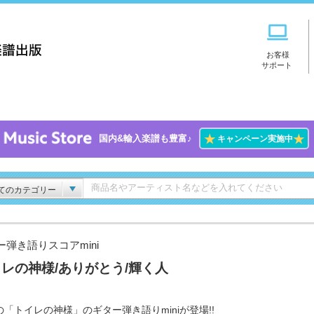
お客様
サポート
★
★
国内&輸入楽譜も豊富♪
キャンペーン実施中
てのカテゴリー
ー弾き語りスコアmini
レの神様/ありがとう/輝く人
の「トイレの神様」のギター弾き語りminiが登場!!