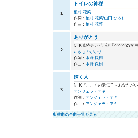
トイレの神様
植村 花菜
1
作詞：
植村 花菜/山田 ひろし
作曲：
植村 花菜
ありがとう
NHK連続テレビ小説『ゲゲゲの女
2
いきものがかり
作詞：
水野 良樹
作曲：
水野 良樹
輝く人
NHK『こころの遺伝子～あなたが
3
アンジェラ・アキ
作詞：
アンジェラ・アキ
作曲：
アンジェラ・アキ
収載曲の全曲一覧を見る