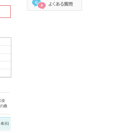
の女
の曲
表示]