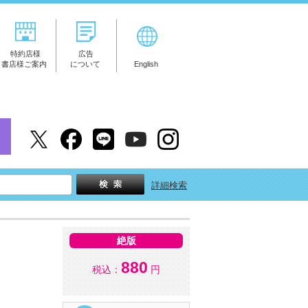
特約店様
広告
書店様ご案内
について
English
詳細検索
絶版
880
税込：
円