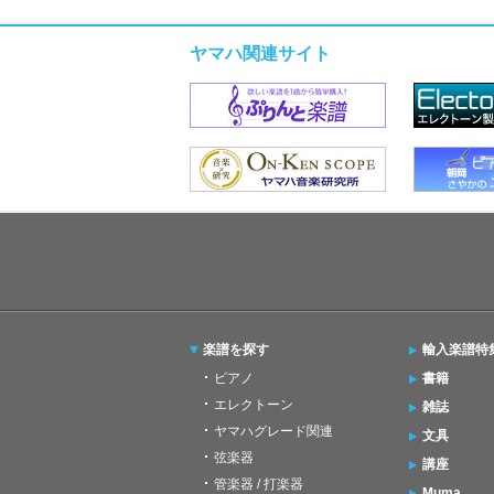
ヤマハ関連サイト
楽譜を探す
輸入楽譜特
ピアノ
書籍
エレクトーン
雑誌
ヤマハグレード関連
文具
弦楽器
講座
管楽器 / 打楽器
Muma