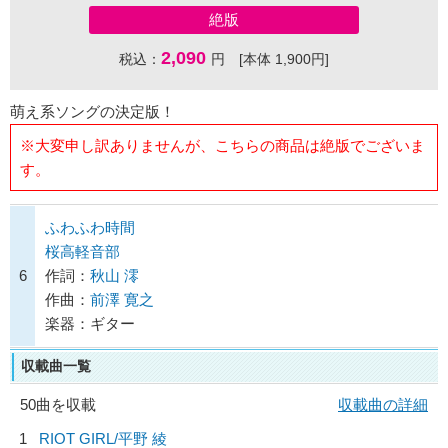
絶版
2,090
税込：
円 [本体 1,900円]
萌え系ソングの決定版！
※大変申し訳ありませんが、こちらの商品は絶版でございま
す。
ふわふわ時間
桜高軽音部
6
作詞：
秋山 澪
作曲：
前澤 寛之
楽器：ギター
収載曲一覧
50曲を収載
収載曲の詳細
1
RIOT GIRL/
平野 綾