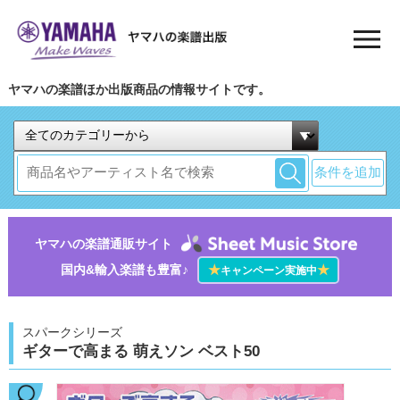
ヤマハの楽譜ほか出版商品の情報サイトです。
条件を追加
ヤマハの楽譜通販サイト
国内&輸入楽譜も豊富♪
★
★
キャンペーン実施中
スパークシリーズ
ギターで高まる 萌えソン ベスト50