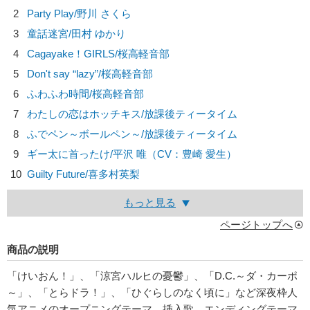
2
Party Play/
野川 さくら
3
童話迷宮/
田村 ゆかり
4
Cagayake！GIRLS/
桜高軽音部
5
Don't say “lazy”/
桜高軽音部
6
ふわふわ時間/
桜高軽音部
7
わたしの恋はホッチキス/
放課後ティータイム
8
ふでペン～ボールペン～/
放課後ティータイム
9
ギー太に首ったけ/
平沢 唯（CV：豊崎 愛生）
10
Guilty Future/
喜多村英梨
もっと見る
ページトップへ
商品の説明
「けいおん！」、「涼宮ハルヒの憂鬱」、「D.C.～ダ・カーポ
～」、「とらドラ！」、「ひぐらしのなく頃に」など深夜枠人
気アニメのオープニングテーマ、挿入歌、エンディングテーマ