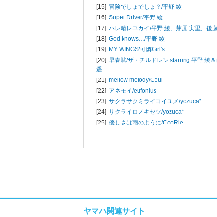
[15]
冒険でしょでしょ？/
平野 綾
[16]
Super Driver/
平野 綾
[17]
ハレ晴レユカイ/
平野 綾、芽原 実里、後藤
[18]
God knows…/
平野 綾
[19]
MY WINGS/
可憐Girl's
[20]
早春賦/
ザ・チルドレン starring 平野 
遥
[21]
mellow melody/
Ceui
[22]
アネモイ/
eufonius
[23]
サクラサクミライコイユメ/
yozuca*
[24]
サクライロノキセツ/
yozuca*
[25]
優しさは雨のように/
CooRie
ヤマハ関連サイト