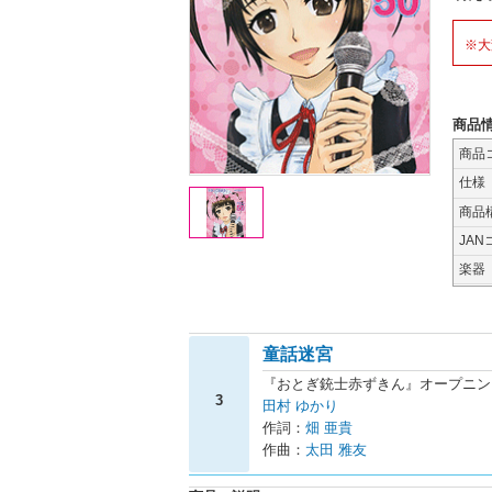
※大
商品
商品
仕様
商品
JAN
楽器
童話迷宮
『おとぎ銃士赤ずきん』オープニン
3
田村 ゆかり
作詞：
畑 亜貴
作曲：
太田 雅友