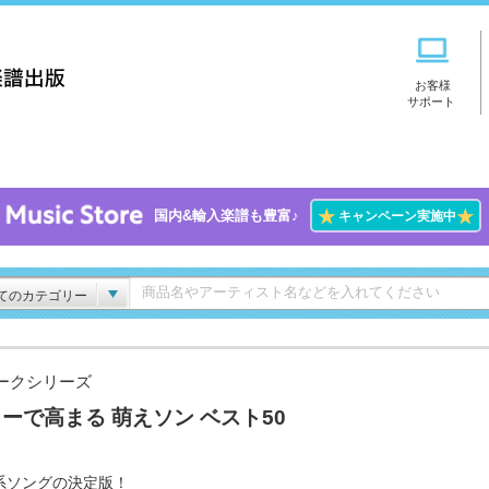
お客様
サポート
★
★
国内&輸入楽譜も豊富♪
キャンペーン実施中
てのカテゴリー
ークシリーズ
ーで高まる 萌えソン ベスト50
系ソングの決定版！