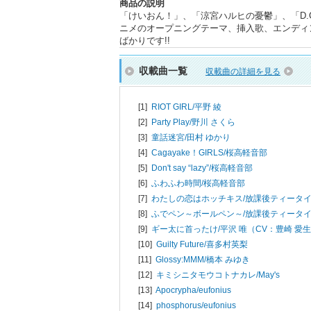
商品の説明
「けいおん！」、「涼宮ハルヒの憂鬱」、「D
ニメのオープニングテーマ、挿入歌、エンディ
ばかりです!!
収載曲一覧
収載曲の詳細を見る
[1]
RIOT GIRL/
平野 綾
[2]
Party Play/
野川 さくら
[3]
童話迷宮/
田村 ゆかり
[4]
Cagayake！GIRLS/
桜高軽音部
[5]
Don't say “lazy”/
桜高軽音部
[6]
ふわふわ時間/
桜高軽音部
[7]
わたしの恋はホッチキス/
放課後ティータ
[8]
ふでペン～ボールペン～/
放課後ティータ
[9]
ギー太に首ったけ/
平沢 唯（CV：豊崎 愛
[10]
Guilty Future/
喜多村英梨
[11]
Glossy:MMM/
橋本 みゆき
[12]
キミシニタモウコトナカレ/
May's
[13]
Apocrypha/
eufonius
[14]
phosphorus/
eufonius