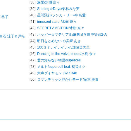
[38]
深愛/
水樹 奈々
[39]
Shining☆Days/
栗林みな実
[40]
星間飛行/
ランカ・リー=中島愛
 邑子
[41]
innocent starer/
水樹 奈々
[42]
SECRET AMBITION/
水樹 奈々
[43]
ハッピー☆マテリアル/
麻帆良学園中等部2-A
綾＆白石 涼子＆戸松
[44]
明日をとめないで/
美郷 あき
[45]
100％？ナイナイナイ/
加藤英美里
[46]
Dancing in the velvet moon/
水樹 奈々
[47]
君の知らない物語/
supercell
[48]
メルト/
supercell feat. 初音ミク
[49]
大声ダイヤモンド/
AKB48
[50]
ロマンティック浮かれモード/
藤本 美貴