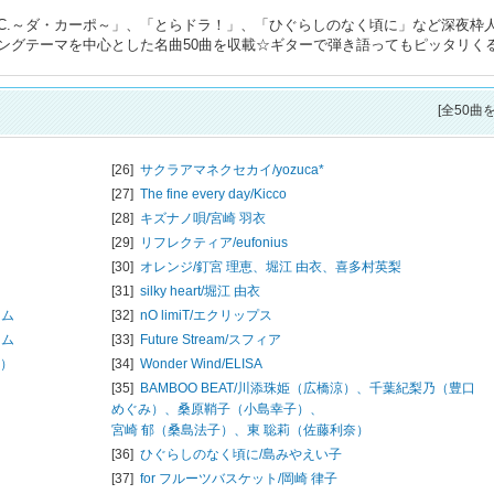
.C.～ダ・カーポ～」、「とらドラ！」、「ひぐらしのなく頃に」など深夜枠
ングテーマを中心とした名曲50曲を収載☆ギターで弾き語ってもピッタリく
[全50曲
[26]
サクラアマネクセカイ/
yozuca*
[27]
The fine every day/
Kicco
[28]
キズナノ唄/
宮崎 羽衣
[29]
リフレクティア/
eufonius
[30]
オレンジ/
釘宮 理恵、堀江 由衣、喜多村英梨
[31]
silky heart/
堀江 由衣
イム
[32]
nO limiT/
エクリップス
イム
[33]
Future Stream/
スフィア
生）
[34]
Wonder Wind/
ELISA
[35]
BAMBOO BEAT/
川添珠姫（広橋涼）、千葉紀梨乃（豊口
めぐみ）、桑原鞘子（小島幸子）、
宮崎 郁（桑島法子）、東 聡莉（佐藤利奈）
[36]
ひぐらしのなく頃に/
島みやえい子
[37]
for フルーツバスケット/
岡崎 律子