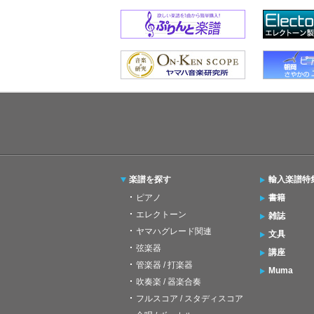
楽譜を探す
輸入楽譜特
ピアノ
書籍
エレクトーン
雑誌
ヤマハグレード関連
文具
弦楽器
講座
管楽器 / 打楽器
Muma
吹奏楽 / 器楽合奏
フルスコア / スタディスコア