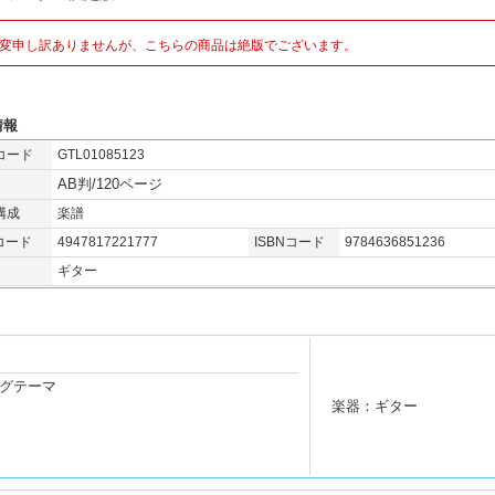
変申し訳ありませんが、こちらの商品は絶版でございます。
情報
コード
GTL01085123
AB判/120ページ
構成
楽譜
コード
4947817221777
ISBNコード
9784636851236
ギター
グテーマ
楽器：ギター