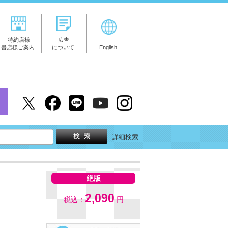
特約店様
広告
書店様ご案内
について
English
詳細検索
絶版
2,090
税込：
円