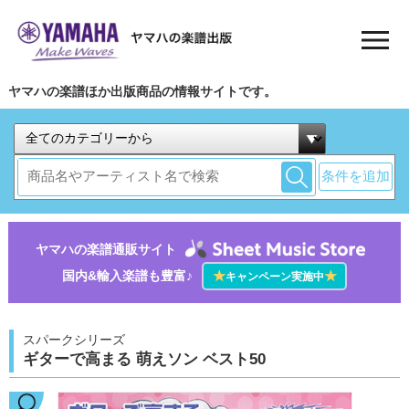
ヤマハの楽譜ほか出版商品の情報サイトです。
条件を追加
ヤマハの楽譜通販サイト
国内&輸入楽譜も豊富♪
★
★
キャンペーン実施中
スパークシリーズ
ギターで高まる 萌えソン ベスト50