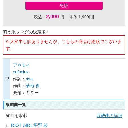
絶版
2,090
税込：
円 [本体 1,900円]
萌え系ソングの決定版！
※大変申し訳ありませんが、こちらの商品は絶版でございま
す。
アネモイ
eufonius
22
作詞：
riya
作曲：
菊地 創
楽器：ギター
収載曲一覧
50曲を収載
収載曲の詳細
1
RIOT GIRL/
平野 綾