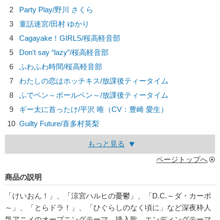
2
Party Play/
野川 さくら
3
童話迷宮/
田村 ゆかり
4
Cagayake！GIRLS/
桜高軽音部
5
Don't say “lazy”/
桜高軽音部
6
ふわふわ時間/
桜高軽音部
7
わたしの恋はホッチキス/
放課後ティータイム
8
ふでペン～ボールペン～/
放課後ティータイム
9
ギー太に首ったけ/
平沢 唯（CV：豊崎 愛生）
10
Guilty Future/
喜多村英梨
もっと見る
ページトップへ
商品の説明
「けいおん！」、「涼宮ハルヒの憂鬱」、「D.C.～ダ・カーポ
～」、「とらドラ！」、「ひぐらしのなく頃に」など深夜枠人
気アニメのオープニングテーマ、挿入歌、エンディングテーマ