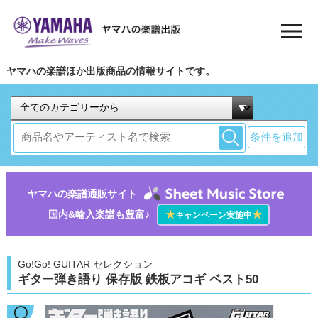
ヤマハの楽譜ほか出版商品の情報サイトです。
条件を追加
ヤマハの楽譜通販サイト
国内&輸入楽譜も豊富♪
★
★
キャンペーン実施中
Go!Go! GUITAR セレクション
ギター弾き語り 保存版 鉄板アコギ ベスト50