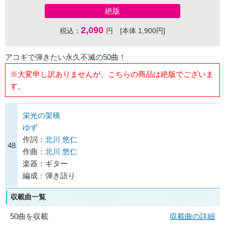
絶版
2,090
税込：
円 [本体 1,900円]
アコギで弾きたい永久不滅の50曲！
※大変申し訳ありませんが、こちらの商品は絶版でございま
す。
栄光の架橋
ゆず
作詞：
北川 悠仁
48
作曲：
北川 悠仁
楽器：ギター
編成：弾き語り
収載曲一覧
50曲を収載
収載曲の詳細