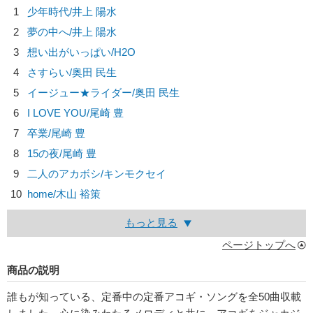
1
少年時代/
井上 陽水
2
夢の中へ/
井上 陽水
3
想い出がいっぱい/
H2O
4
さすらい/
奥田 民生
5
イージュー★ライダー/
奥田 民生
6
I LOVE YOU/
尾崎 豊
7
卒業/
尾崎 豊
8
15の夜/
尾崎 豊
9
二人のアカボシ/
キンモクセイ
10
home/
木山 裕策
もっと見る
ページトップへ
商品の説明
誰もが知っている、定番中の定番アコギ・ソングを全50曲収載