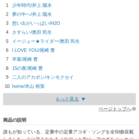
1
少年時代/
井上 陽水
2
夢の中へ/
井上 陽水
3
想い出がいっぱい/
H2O
4
さすらい/
奥田 民生
5
イージュー★ライダー/
奥田 民生
6
I LOVE YOU/
尾崎 豊
7
卒業/
尾崎 豊
8
15の夜/
尾崎 豊
9
二人のアカボシ/
キンモクセイ
10
home/
木山 裕策
もっと見る
ページトップへ
商品の説明
誰もが知っている、定番中の定番アコギ・ソングを全50曲収載