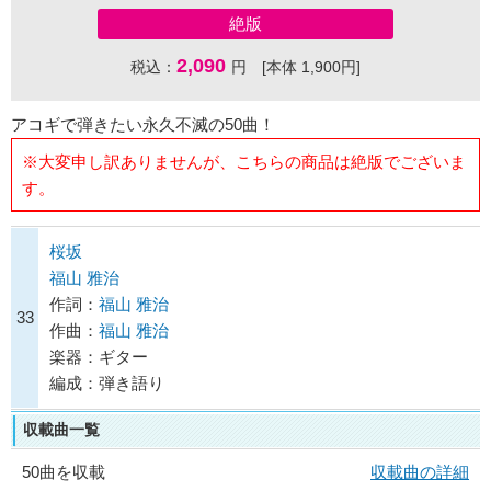
絶版
2,090
税込：
円 [本体 1,900円]
アコギで弾きたい永久不滅の50曲！
※大変申し訳ありませんが、こちらの商品は絶版でございま
す。
桜坂
福山 雅治
作詞：
福山 雅治
33
作曲：
福山 雅治
楽器：ギター
編成：弾き語り
収載曲一覧
50曲を収載
収載曲の詳細