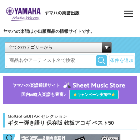
ヤマハの楽譜ほか出版商品の情報サイトです。
条件を追加
ヤマハの楽譜通販サイト
国内&輸入楽譜も豊富♪
★
★
キャンペーン実施中
Go!Go! GUITAR セレクション
ギター弾き語り 保存版 鉄板アコギ ベスト50