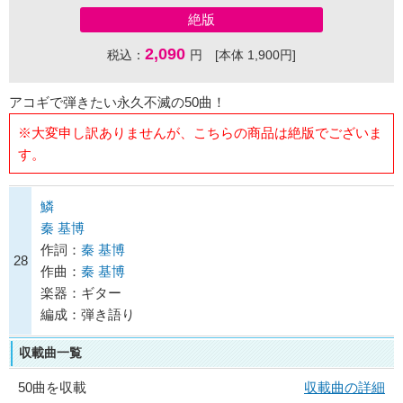
絶版
2,090
税込：
円 [本体 1,900円]
アコギで弾きたい永久不滅の50曲！
※大変申し訳ありませんが、こちらの商品は絶版でございま
す。
鱗
秦 基博
作詞：
秦 基博
28
作曲：
秦 基博
楽器：ギター
編成：弾き語り
収載曲一覧
50曲を収載
収載曲の詳細