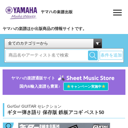
ヤマハの楽譜ほか出版商品の情報サイトです。
条件を追加
ヤマハの楽譜通販サイト
国内&輸入楽譜も豊富♪
★
★
キャンペーン実施中
Go!Go! GUITAR セレクション
ギター弾き語り 保存版 鉄板アコギ ベスト50