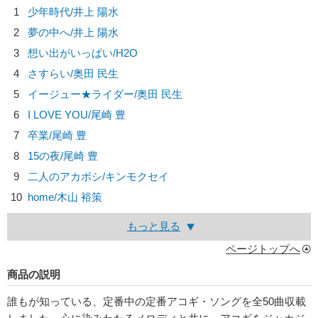
1
少年時代/
井上 陽水
2
夢の中へ/
井上 陽水
3
想い出がいっぱい/
H2O
4
さすらい/
奥田 民生
5
イージュー★ライダー/
奥田 民生
6
I LOVE YOU/
尾崎 豊
7
卒業/
尾崎 豊
8
15の夜/
尾崎 豊
9
二人のアカボシ/
キンモクセイ
10
home/
木山 裕策
もっと見る
ページトップへ
商品の説明
誰もが知っている、定番中の定番アコギ・ソングを全50曲収載