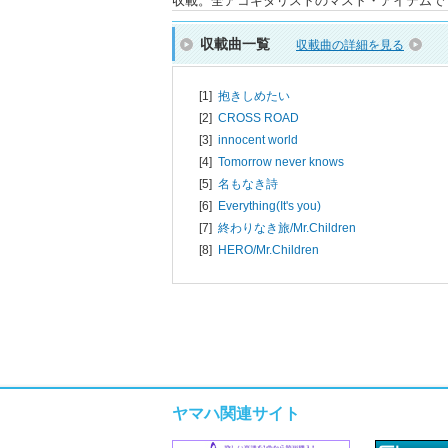
収載。全アコギタリストのマスト・アイテムで
収載曲一覧
収載曲の詳細を見る
[1]
抱きしめたい
[2]
CROSS ROAD
[3]
innocent world
[4]
Tomorrow never knows
[5]
名もなき詩
[6]
Everything(It's you)
[7]
終わりなき旅/
Mr.Children
[8]
HERO/
Mr.Children
ヤマハ関連サイト