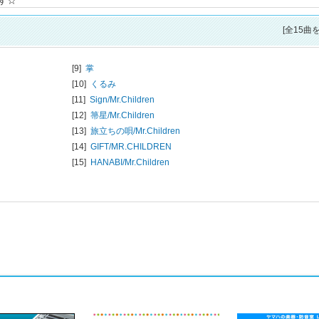
す☆
[全15曲
[9]
掌
[10]
くるみ
[11]
Sign/
Mr.Children
[12]
箒星/
Mr.Children
[13]
旅立ちの唄/
Mr.Children
[14]
GIFT/
MR.CHILDREN
[15]
HANABI/
Mr.Children