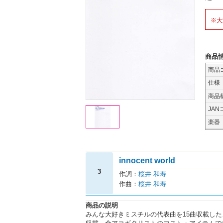
※大
商品
商品
仕様
商品
JAN
楽器
innocent world
3
作詞：
桜井 和寿
作曲：
桜井 和寿
商品の説明
みんな大好きミスチルの代表曲を15曲収載した、