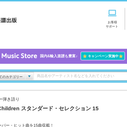
お客様
サポート
★
★
国内&輸入楽譜も豊富♪
キャンペーン実施中
てのカテゴリー
ー弾き語り
.Children スタンダード・セレクション 15
ーパー・ヒット曲を15曲収載！