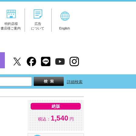
特約店様
広告
書店様ご案内
について
English
詳細検索
絶版
1,540
税込：
円