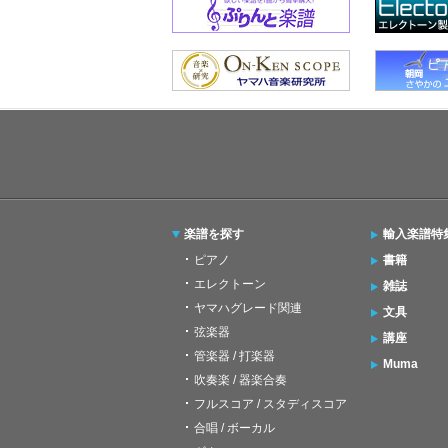
楽譜を探す
輸入楽譜特
ピアノ
書籍
エレクトーン
雑誌
ヤマハグレード関連
文具
弦楽器
講座
管楽器 / 打楽器
Muma
吹奏楽 / 器楽合奏
フルスコア / スタディスコア
合唱 / ボーカル