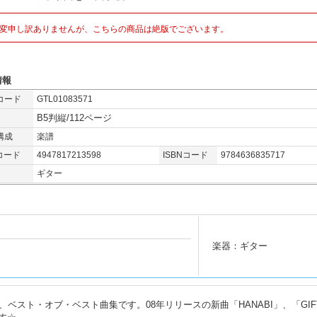
変申し訳ありませんが、こちらの商品は絶版でございます。
情報
コード
GTL01083571
B5判縦/112ページ
構成
楽譜
コード
4947817213598
ISBNコード
9784636835717
ギター
楽器：ギター
ベスト・オブ・ベスト曲集です。08年リリースの新曲「HANABI」、「GIF