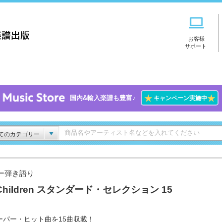
お客様
サポート
★
★
国内&輸入楽譜も豊富♪
キャンペーン実施中
てのカテゴリー
ー弾き語り
.Children スタンダード・セレクション 15
ーパー・ヒット曲を15曲収載！