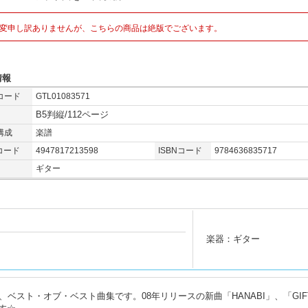
変申し訳ありませんが、こちらの商品は絶版でございます。
情報
コード
GTL01083571
B5判縦/112ページ
構成
楽譜
コード
4947817213598
ISBNコード
9784636835717
ギター
楽器：ギター
ベスト・オブ・ベスト曲集です。08年リリースの新曲「HANABI」、「GIF