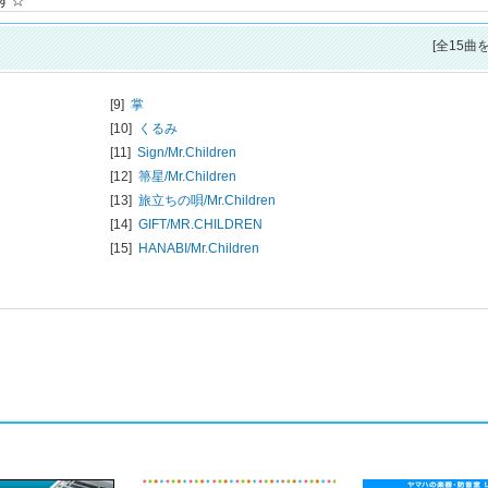
す☆
[全15曲
[9]
掌
[10]
くるみ
[11]
Sign/
Mr.Children
[12]
箒星/
Mr.Children
[13]
旅立ちの唄/
Mr.Children
[14]
GIFT/
MR.CHILDREN
[15]
HANABI/
Mr.Children