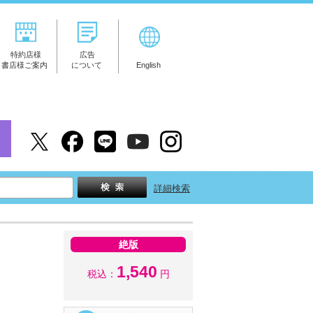
特約店様
広告
書店様ご案内
について
English
詳細検索
絶版
1,540
税込：
円