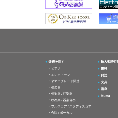
楽譜を探す
輸入楽譜特
ピアノ
書籍
エレクトーン
雑誌
ヤマハグレード関連
文具
弦楽器
講座
管楽器 / 打楽器
Muma
吹奏楽 / 器楽合奏
フルスコア / スタディスコア
合唱 / ボーカル