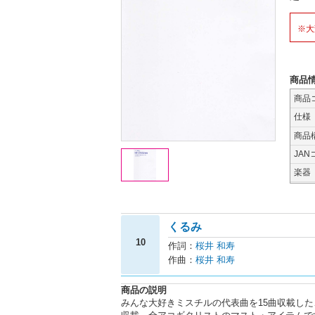
※大
商品
商品
仕様
商品
JAN
楽器
くるみ
10
作詞：
桜井 和寿
作曲：
桜井 和寿
商品の説明
みんな大好きミスチルの代表曲を15曲収載した、