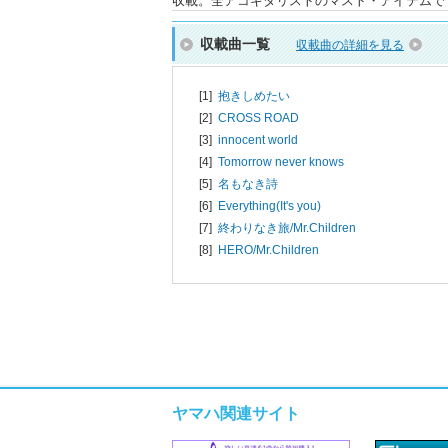
収載。全アコギタリストのマスト・アイテムで
収載曲一覧
収載曲の詳細を見る
[1]
抱きしめたい
[2]
CROSS ROAD
[3]
innocent world
[4]
Tomorrow never knows
[5]
名もなき詩
[6]
Everything(It's you)
[7]
終わりなき旅/
Mr.Children
[8]
HERO/
Mr.Children
ヤマハ関連サイト