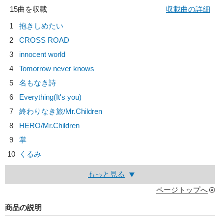
15曲を収載
収載曲の詳細
1
抱きしめたい
2
CROSS ROAD
3
innocent world
4
Tomorrow never knows
5
名もなき詩
6
Everything(It's you)
7
終わりなき旅/
Mr.Children
8
HERO/
Mr.Children
9
掌
10
くるみ
もっと見る
ページトップへ
商品の説明