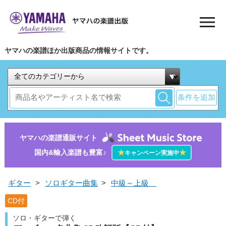
ヤマハの楽譜ほか出版商品の情報サイトです。
条件を追加
ヤマハの楽譜通販サイト
国内&輸入楽譜も豊富♪
★
★
キャンペーン実施中
ギター
>
ソロギター曲集
>
中級～上級
CD付
ソロ・ギターで弾く