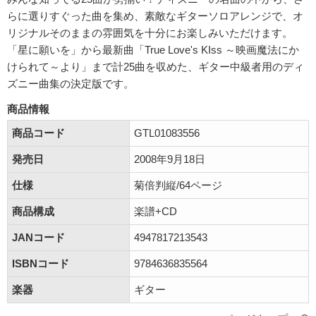
らに選りすぐった曲を集め、素敵なギターソロアレンジで、オ
リジナルそのままの雰囲気を十分にお楽しみいただけます。
「星に願いを」から最新曲「True Love's KIss ～映画魔法にか
けられて～より」まで計25曲を収めた、ギター中級者用のディ
ズニー曲集の決定版です。
商品情報
商品コード
GTL01083556
発売日
2008年9月18日
仕様
菊倍判縦/64ページ
商品構成
楽譜+CD
JANコード
4947817213543
ISBNコード
9784636835564
楽器
ギター