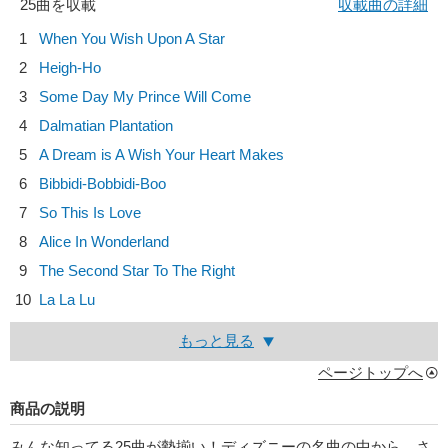
25曲を収載
収載曲の詳細
1
When You Wish Upon A Star
2
Heigh-Ho
3
Some Day My Prince Will Come
4
Dalmatian Plantation
5
A Dream is A Wish Your Heart Makes
6
Bibbidi-Bobbidi-Boo
7
So This Is Love
8
Alice In Wonderland
9
The Second Star To The Right
10
La La Lu
もっと見る
ページトップへ
商品の説明
みんな知ってる25曲が勢揃い！ディズニーの名曲の中から、さ