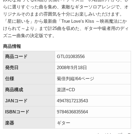
らに選りすぐった曲を集め、素敵なギターソロアレンジで、オ
リジナルそのままの雰囲気を十分にお楽しみいただけます。
「星に願いを」から最新曲「True Love's KIss ～映画魔法にか
けられて～より」まで計25曲を収めた、ギター中級者用のディ
ズニー曲集の決定版です。
商品情報
商品コード
GTL01083556
発売日
2008年9月18日
仕様
菊倍判縦/64ページ
商品構成
楽譜+CD
JANコード
4947817213543
ISBNコード
9784636835564
楽器
ギター