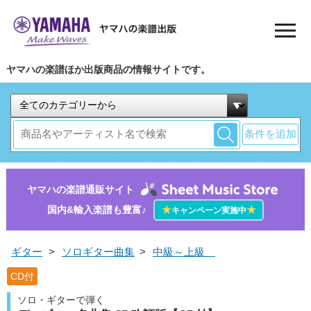
ヤマハの楽譜ほか出版商品の情報サイトです。
条件を追加
ヤマハの楽譜通販サイト
国内&輸入楽譜も豊富♪
★
★
キャンペーン実施中
ギター
>
ソロギター曲集
>
中級～上級
CD付
ソロ・ギターで弾く