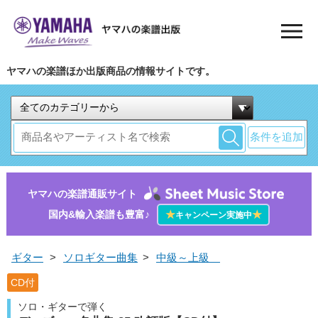
ヤマハの楽譜ほか出版商品の情報サイトです。
条件を追加
ヤマハの楽譜通販サイト
国内&輸入楽譜も豊富♪
★
★
キャンペーン実施中
ギター
>
ソロギター曲集
>
中級～上級
CD付
ソロ・ギターで弾く