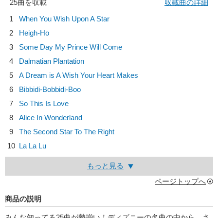
25曲を収載
収載曲の詳細
1
When You Wish Upon A Star
2
Heigh-Ho
3
Some Day My Prince Will Come
4
Dalmatian Plantation
5
A Dream is A Wish Your Heart Makes
6
Bibbidi-Bobbidi-Boo
7
So This Is Love
8
Alice In Wonderland
9
The Second Star To The Right
10
La La Lu
もっと見る
ページトップへ
商品の説明
みんな知ってる25曲が勢揃い！ディズニーの名曲の中から、さ