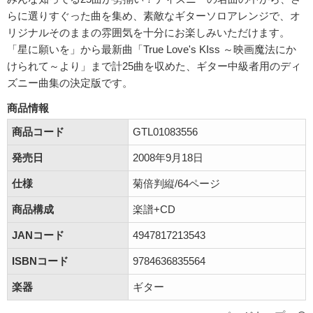
らに選りすぐった曲を集め、素敵なギターソロアレンジで、オ
リジナルそのままの雰囲気を十分にお楽しみいただけます。
「星に願いを」から最新曲「True Love's KIss ～映画魔法にか
けられて～より」まで計25曲を収めた、ギター中級者用のディ
ズニー曲集の決定版です。
商品情報
商品コード
GTL01083556
発売日
2008年9月18日
仕様
菊倍判縦/64ページ
商品構成
楽譜+CD
JANコード
4947817213543
ISBNコード
9784636835564
楽器
ギター