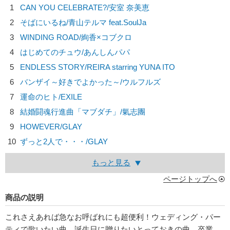
1
CAN YOU CELEBRATE?/
安室 奈美恵
2
そばにいるね/
青山テルマ feat.SoulJa
3
WINDING ROAD/
絢香×コブクロ
4
はじめてのチュウ/
あんしんパパ
5
ENDLESS STORY/
REIRA starring YUNA ITO
6
バンザイ～好きでよかった～/
ウルフルズ
7
運命のヒト/
EXILE
8
結婚闘魂行進曲「マブダチ」/
氣志團
9
HOWEVER/
GLAY
10
ずっと2人で・・・/
GLAY
もっと見る
ページトップへ
商品の説明
これさえあれば急なお呼ばれにも超便利！ウェディング・パー
ティで歌いたい曲、誕生日に贈りたいとっておきの曲、卒業