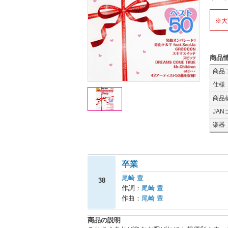
※大
商品
商品
仕様
商品
JAN
楽器
卒業
尾崎 豊
38
作詞：
尾崎 豊
作曲：
尾崎 豊
商品の説明