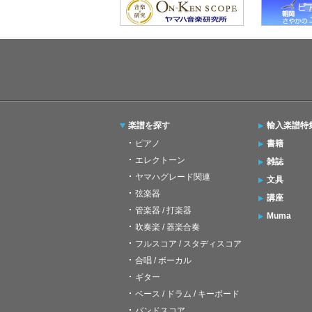
楽譜を探す
輸入楽譜特
ピアノ
書籍
エレクトーン
雑誌
ヤマハグレード関連
文具
弦楽器
講座
管楽器 / 打楽器
Muma
吹奏楽 / 器楽合奏
フルスコア / スタディスコア
合唱 / ボーカル
ギター
ベース / ドラム / キーボード
バンドスコア