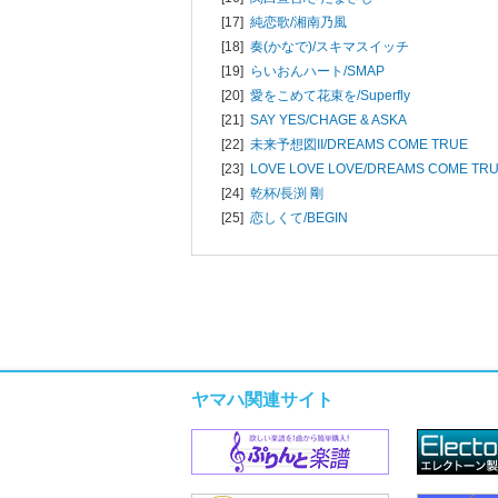
[17]
純恋歌/
湘南乃風
[18]
奏(かなで)/
スキマスイッチ
[19]
らいおんハート/
SMAP
[20]
愛をこめて花束を/
Superfly
[21]
SAY YES/
CHAGE & ASKA
[22]
未来予想図II/
DREAMS COME TRUE
[23]
LOVE LOVE LOVE/
DREAMS COME TR
[24]
乾杯/
長渕 剛
[25]
恋しくて/
BEGIN
ヤマハ関連サイト