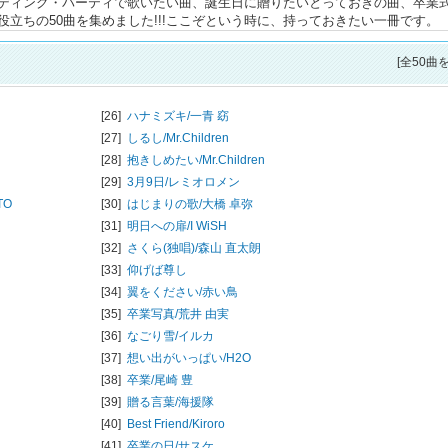
ディング・パーティで歌いたい曲、誕生日に贈りたいとっておきの曲、卒業
立ちの50曲を集めました!!!ここぞという時に、持っておきたい一冊です。
[全50曲
[26]
ハナミズキ/
一青 窈
[27]
しるし/
Mr.Children
[28]
抱きしめたい/
Mr.Children
[29]
3月9日/
レミオロメン
TO
[30]
はじまりの歌/
大橋 卓弥
[31]
明日への扉/
I WiSH
[32]
さくら(独唱)/
森山 直太朗
[33]
仰げば尊し
[34]
翼をください/
赤い鳥
[35]
卒業写真/
荒井 由実
[36]
なごり雪/
イルカ
[37]
想い出がいっぱい/
H2O
[38]
卒業/
尾崎 豊
[39]
贈る言葉/
海援隊
[40]
Best Friend/
Kiroro
[41]
卒業の日/
サスケ