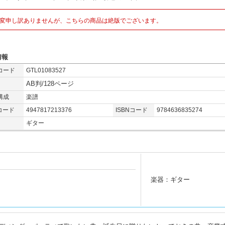
変申し訳ありませんが、こちらの商品は絶版でございます。
情報
コード
GTL01083527
AB判/128ページ
構成
楽譜
コード
4947817213376
ISBNコード
9784636835274
ギター
楽器：ギター