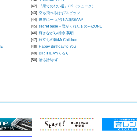
[42]
『果てのない道』/
19（ジューク）
[43]
空も飛べるはず/
スピッツ
[44]
世界に一つだけの花/
SMAP
[45]
secret base～君がくれたもの～/
ZONE
[46]
輝きながら/
徳永 英明
[47]
旅立ちの唄/
Mr.Children
UE
[48]
Happy Birthday to You
[49]
BIRTHDAY/
くるり
[50]
贈る詩/
ゆず