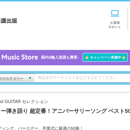
お客様
サポート
★
★
国内&輸入楽譜も豊富♪
キャンペーン実施中
てのカテゴリー
Go! GUITAR セレクション
ー弾き語り 超定番！アニバーサリーソング ベスト5
ディング、バースデー、卒業式に最適の50曲！