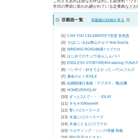
これさえあれば急なお呼ばれにも超便利！ウェ
学式の季節に歌われ継がれている定番曲などお役
収載曲一覧
収載曲の詳細を見る
[1]
CAN YOU CELEBRATE?/
安室 奈美恵
[2]
そばにいるね/
青山テルマ feat.SoulJa
[3]
WINDING ROAD/
絢香×コブクロ
[4]
はじめてのチュウ/
あんしんパパ
[5]
ENDLESS STORY/
REIRA starring YUNA I
[6]
バンザイ～好きでよかった～/
ウルフルズ
[7]
運命のヒト/
EXILE
[8]
結婚闘魂行進曲「マブダチ」/
氣志團
[9]
HOWEVER/
GLAY
[10]
ずっと2人で・・・/
GLAY
[11]
キセキ/
GReeeeN
[12]
誓い/
ゴスペラーズ
[13]
永遠に/
ゴスペラーズ
[14]
永遠にともに/
コブクロ
[15]
ウエディング・ソング/
斉藤 和義
[16]
関白宣言/
さだまさし