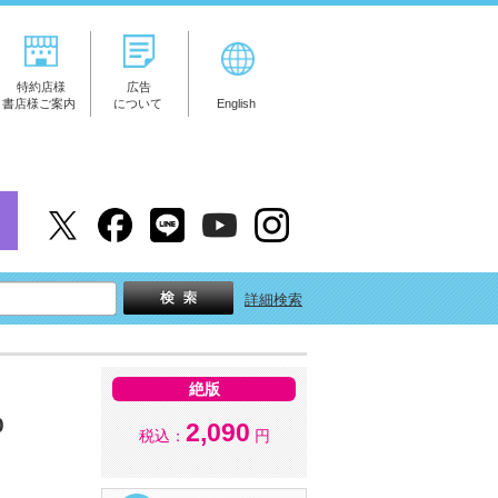
特約店様
広告
書店様ご案内
について
English
詳細検索
絶版
0
2,090
税込：
円