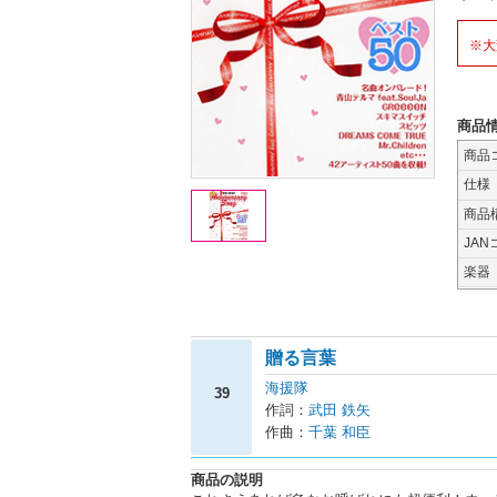
※大
商品
商品
仕様
商品
JAN
楽器
贈る言葉
海援隊
39
作詞：
武田 鉄矢
作曲：
千葉 和臣
商品の説明