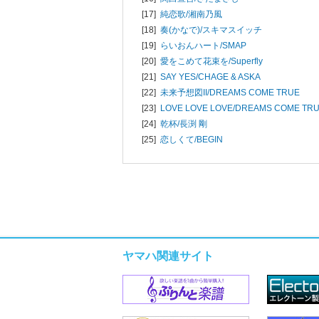
[17]
純恋歌/
湘南乃風
[18]
奏(かなで)/
スキマスイッチ
[19]
らいおんハート/
SMAP
[20]
愛をこめて花束を/
Superfly
[21]
SAY YES/
CHAGE & ASKA
[22]
未来予想図II/
DREAMS COME TRUE
[23]
LOVE LOVE LOVE/
DREAMS COME TR
[24]
乾杯/
長渕 剛
[25]
恋しくて/
BEGIN
ヤマハ関連サイト