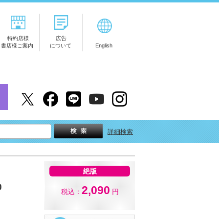
特約店様
広告
書店様ご案内
について
English
詳細検索
絶版
0
2,090
税込：
円