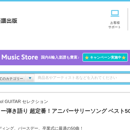
お客様
サポート
★
★
国内&輸入楽譜も豊富♪
キャンペーン実施中
てのカテゴリー
Go! GUITAR セレクション
ー弾き語り 超定番！アニバーサリーソング ベスト5
ディング、バースデー、卒業式に最適の50曲！