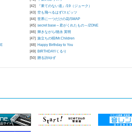
[42]
『果てのない道』/
19（ジューク）
[43]
空も飛べるはず/
スピッツ
[44]
世界に一つだけの花/
SMAP
[45]
secret base～君がくれたもの～/
ZONE
[46]
輝きながら/
徳永 英明
[47]
旅立ちの唄/
Mr.Children
UE
[48]
Happy Birthday to You
[49]
BIRTHDAY/
くるり
[50]
贈る詩/
ゆず