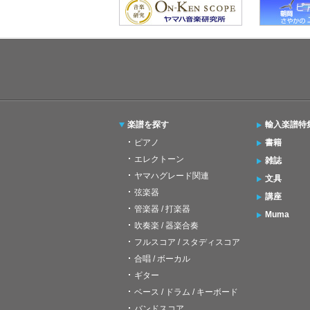
楽譜を探す
輸入楽譜特
ピアノ
書籍
エレクトーン
雑誌
ヤマハグレード関連
文具
弦楽器
講座
管楽器 / 打楽器
Muma
吹奏楽 / 器楽合奏
フルスコア / スタディスコア
合唱 / ボーカル
ギター
ベース / ドラム / キーボード
バンドスコア