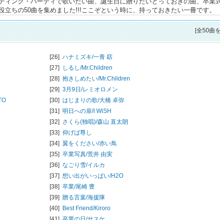
ディング・パーティで歌いたい曲、誕生日に贈りたいとっておきの曲、卒業
立ちの50曲を集めました!!!ここぞという時に、持っておきたい一冊です。
[全50曲
[26]
ハナミズキ/
一青 窈
[27]
しるし/
Mr.Children
[28]
抱きしめたい/
Mr.Children
[29]
3月9日/
レミオロメン
TO
[30]
はじまりの歌/
大橋 卓弥
[31]
明日への扉/
I WiSH
[32]
さくら(独唱)/
森山 直太朗
[33]
仰げば尊し
[34]
翼をください/
赤い鳥
[35]
卒業写真/
荒井 由実
[36]
なごり雪/
イルカ
[37]
想い出がいっぱい/
H2O
[38]
卒業/
尾崎 豊
[39]
贈る言葉/
海援隊
[40]
Best Friend/
Kiroro
[41]
卒業の日/
サスケ