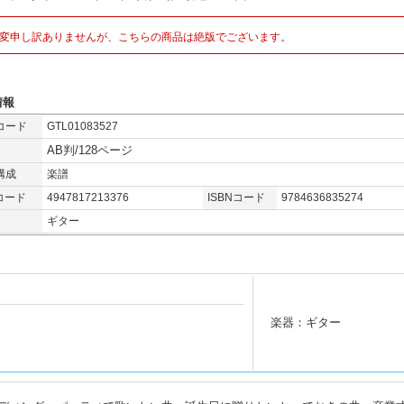
変申し訳ありませんが、こちらの商品は絶版でございます。
情報
コード
GTL01083527
AB判/128ページ
構成
楽譜
コード
4947817213376
ISBNコード
9784636835274
ギター
楽器：ギター