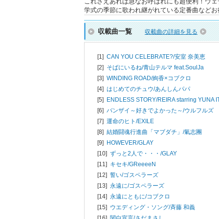
これさえあれば急なお呼ばれにも超便利！ウェ
学式の季節に歌われ継がれている定番曲などお役
収載曲一覧
収載曲の詳細を見る
[1]
CAN YOU CELEBRATE?/
安室 奈美恵
[2]
そばにいるね/
青山テルマ feat.SoulJa
[3]
WINDING ROAD/
絢香×コブクロ
[4]
はじめてのチュウ/
あんしんパパ
[5]
ENDLESS STORY/
REIRA starring YUNA I
[6]
バンザイ～好きでよかった～/
ウルフルズ
[7]
運命のヒト/
EXILE
[8]
結婚闘魂行進曲「マブダチ」/
氣志團
[9]
HOWEVER/
GLAY
[10]
ずっと2人で・・・/
GLAY
[11]
キセキ/
GReeeeN
[12]
誓い/
ゴスペラーズ
[13]
永遠に/
ゴスペラーズ
[14]
永遠にともに/
コブクロ
[15]
ウエディング・ソング/
斉藤 和義
[16]
関白宣言/
さだまさし