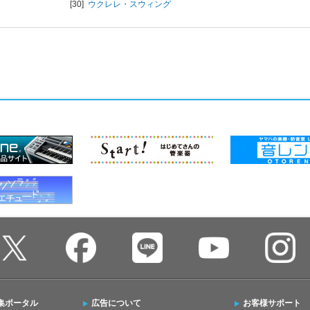
[30]
ウクレレ・スウィング
集ポータル
広告について
お客様サポート