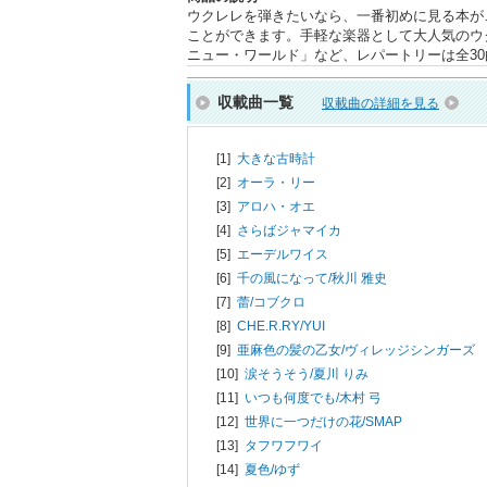
ウクレレを弾きたいなら、一番初めに見る本が
ことができます。手軽な楽器として大人気のウク
ニュー・ワールド」など、レパートリーは全30
収載曲一覧
収載曲の詳細を見る
[1]
大きな古時計
[2]
オーラ・リー
[3]
アロハ・オエ
[4]
さらばジャマイカ
[5]
エーデルワイス
[6]
千の風になって/
秋川 雅史
[7]
蕾/
コブクロ
[8]
CHE.R.RY/
YUI
[9]
亜麻色の髪の乙女/
ヴィレッジシンガーズ
[10]
涙そうそう/
夏川 りみ
[11]
いつも何度でも/
木村 弓
[12]
世界に一つだけの花/
SMAP
[13]
タフワフワイ
[14]
夏色/
ゆず