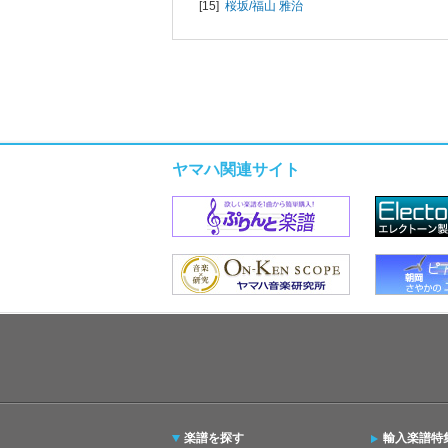
[15]
桜坂/
福山 雅治
ヤマハ関連サイト
楽譜を探す
輸入楽譜特