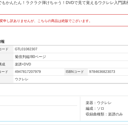
でもかんたん！ラクラク弾けちゃう！DVDで見て覚えるウクレレ入門講
変申し訳ありませんが、こちらの商品は絶版でございます。
情報
コード
GTL01082307
菊倍判縦/80ページ
構成
楽譜+DVD
コード
4947817207979
ISBNコード
9784636823073
ウクレレ
楽器：ウクレレ
編成：ソロ
収録曲種類：楽譜のみ