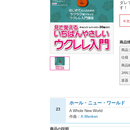
ダレ
す！
※大
商品
商品
仕様
商品
JAN
楽器
ホール・ニュー・ワールド
23
A Whole New World
作曲：
A.Menken
商品の説明