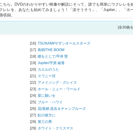
こちら。DVDのわかりやすい映像や解説にそって、誰でも簡単にウクレレを
レレを、あなたも始めてみましょう！「涙そうそう」、「Jupiter」、「ホ
曲収録。
[全30曲
[16]
TSUNAMI/
サザンオールスターズ
[17]
島唄/
THE BOOM
[18]
瞳をとじて/
平井 堅
[19]
Jupiter/
平原 綾香
[20]
カエルのうた
[21]
スワニー河
[22]
アメイジング・グレイス
[23]
ホール・ニュー・ワールド
[24]
星に願いを
[25]
ブルー・ハワイ
[26]
花/
喜納 昌吉＆チャンプルーズ
[27]
虹の彼方に
[28]
第三の男
[29]
ホワイト・クリスマス