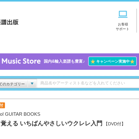
お客様
サポート
★
★
国内&輸入楽譜も豊富♪
キャンペーン実施中
てのカテゴリー
付
o! GUITAR BOOKS
て覚える いちばんやさしいウクレレ入門
【DVD付】