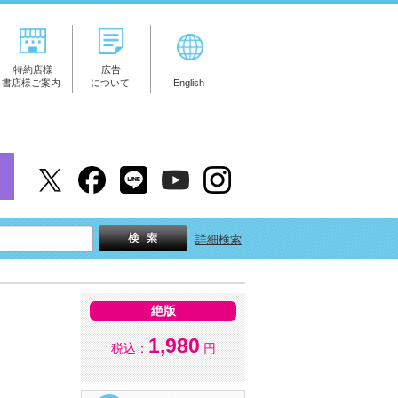
特約店様
広告
書店様ご案内
について
English
詳細検索
絶版
1,980
税込：
円