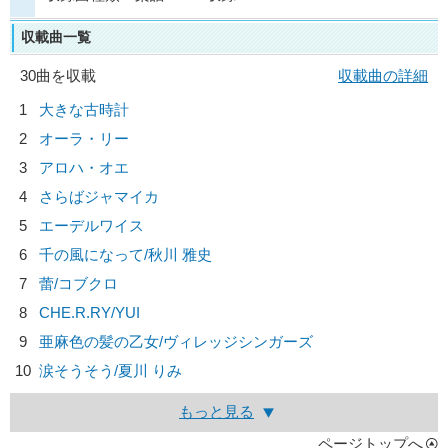
収載曲一覧
30曲を収載
収載曲の詳細
1
大きな古時計
2
オーラ・リー
3
アロハ・オエ
4
さらばジャマイカ
5
エーデルワイス
6
千の風になって/
秋川 雅史
7
蕾/
コブクロ
8
CHE.R.RY/
YUI
9
亜麻色の髪の乙女/
ヴィレッジシンガーズ
10
涙そうそう/
夏川 りみ
もっと見る
ページトップへ