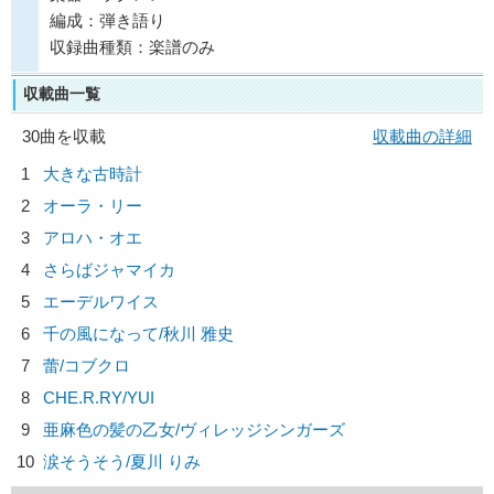
編成：弾き語り
収録曲種類：楽譜のみ
収載曲一覧
30曲を収載
収載曲の詳細
1
大きな古時計
2
オーラ・リー
3
アロハ・オエ
4
さらばジャマイカ
5
エーデルワイス
6
千の風になって/
秋川 雅史
7
蕾/
コブクロ
8
CHE.R.RY/
YUI
9
亜麻色の髪の乙女/
ヴィレッジシンガーズ
10
涙そうそう/
夏川 りみ