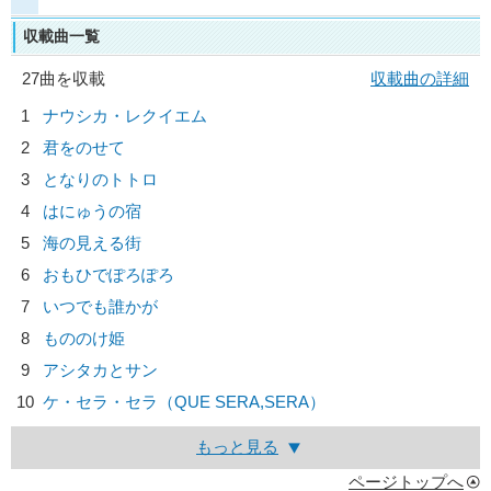
収載曲一覧
27曲を収載
収載曲の詳細
1
ナウシカ・レクイエム
2
君をのせて
3
となりのトトロ
4
はにゅうの宿
5
海の見える街
6
おもひでぽろぽろ
7
いつでも誰かが
8
もののけ姫
9
アシタカとサン
10
ケ・セラ・セラ（QUE SERA,SERA）
もっと見る
ページトップへ