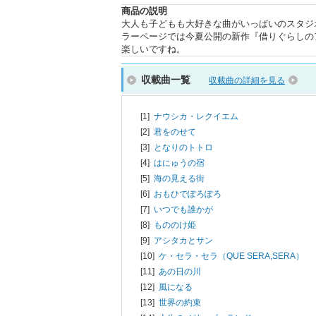
商品の説明
大人も子どもも大好きな曲がいっぱいのスタジ
ラーページでは今夏公開の新作『借りぐらしの
楽しいですね。
収載曲一覧
収載曲の詳細を見る
[1]
ナウシカ・レクイエム
[2]
君をのせて
[3]
となりのトトロ
[4]
はにゅうの宿
[5]
海の見える街
[6]
おもひでぽろぽろ
[7]
いつでも誰かが
[8]
もののけ姫
[9]
アシタカとサン
[10]
ケ・セラ・セラ（QUE SERA,SERA）
[11]
あの日の川
[12]
風になる
[13]
世界の約束