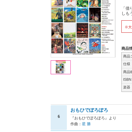
「借
しも
※大
商品
商品
仕様
商品
ISB
楽器
おもひでぽろぽろ
6
『おもひでぽろぽろ』より
作曲：
星 勝