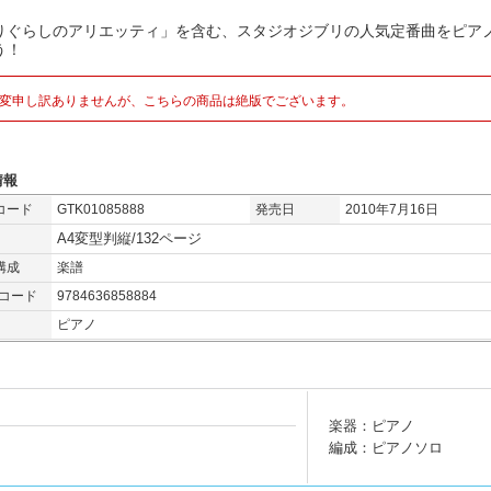
りぐらしのアリエッティ」を含む、スタジオジブリの人気定番曲をピア
う！
変申し訳ありませんが、こちらの商品は絶版でございます。
情報
コード
GTK01085888
発売日
2010年7月16日
A4変型判縦/132ページ
構成
楽譜
Nコード
9784636858884
ピアノ
楽器：ピアノ
編成：ピアノソロ