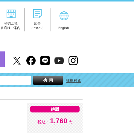
特約店様
広告
書店様ご案内
について
English
詳細検索
絶版
1,760
税込：
円