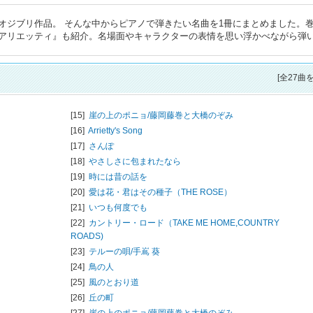
オジブリ作品。 そんな中からピアノで弾きたい名曲を1冊にまとめました。
アリエッティ』も紹介。名場面やキャラクターの表情を思い浮かべながら弾
[全27曲
[15]
崖の上のポニョ/
藤岡藤巻と大橋のぞみ
[16]
Arrietty's Song
[17]
さんぽ
[18]
やさしさに包まれたなら
[19]
時には昔の話を
[20]
愛は花・君はその種子（THE ROSE）
[21]
いつも何度でも
[22]
カントリー・ロード（TAKE ME HOME,COUNTRY
ROADS)
[23]
テルーの唄/
手嶌 葵
[24]
鳥の人
[25]
風のとおり道
[26]
丘の町
[27]
崖の上のポニョ/
藤岡藤巻と大橋のぞみ