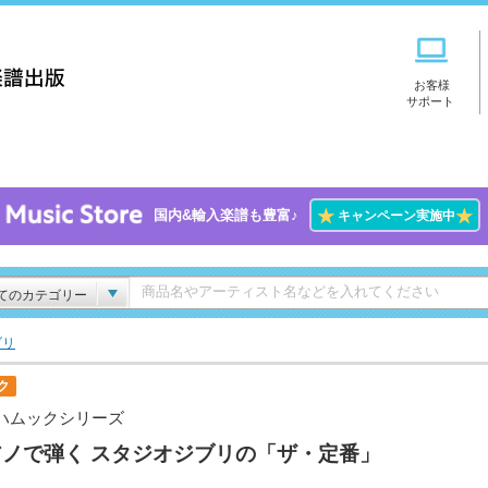
お客様
サポート
★
★
国内&輸入楽譜も豊富♪
キャンペーン実施中
てのカテゴリー
ブリ
ク
ハムックシリーズ
アノで弾く スタジオジブリの「ザ・定番」