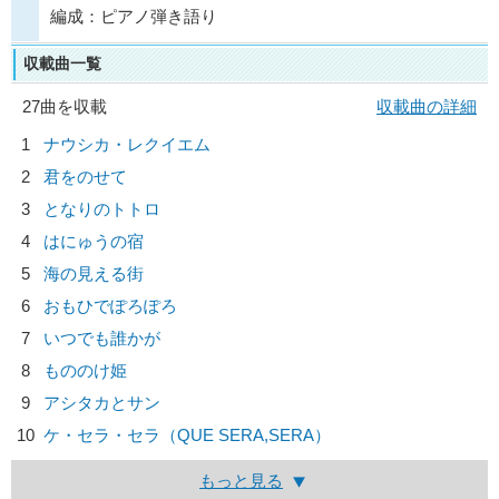
編成：ピアノ弾き語り
収載曲一覧
27曲を収載
収載曲の詳細
1
ナウシカ・レクイエム
2
君をのせて
3
となりのトトロ
4
はにゅうの宿
5
海の見える街
6
おもひでぽろぽろ
7
いつでも誰かが
8
もののけ姫
9
アシタカとサン
10
ケ・セラ・セラ（QUE SERA,SERA）
もっと見る