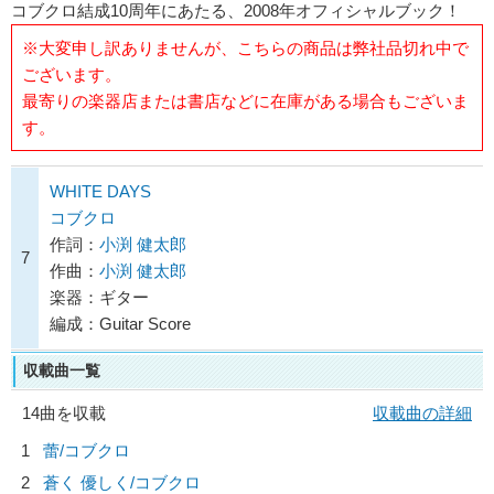
コブクロ結成10周年にあたる、2008年オフィシャルブック！
※大変申し訳ありませんが、こちらの商品は弊社品切れ中で
ございます。
最寄りの楽器店または書店などに在庫がある場合もございま
す。
WHITE DAYS
コブクロ
作詞：
小渕 健太郎
7
作曲：
小渕 健太郎
楽器：ギター
編成：Guitar Score
収載曲一覧
14曲を収載
収載曲の詳細
1
蕾/
コブクロ
2
蒼く 優しく/
コブクロ