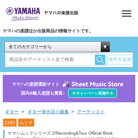
ヤマハの楽譜ほか出版商品の情報サイトです。
条件を追加
ヤマハの楽譜通販サイト
国内&輸入楽譜も豊富♪
★
★
キャンペーン実施中
ギター
>
ギター弾き語り曲集
>
アーティスト
CD付
ムック
ヤマハムックシリーズ 2/Recording&Tour Official Book