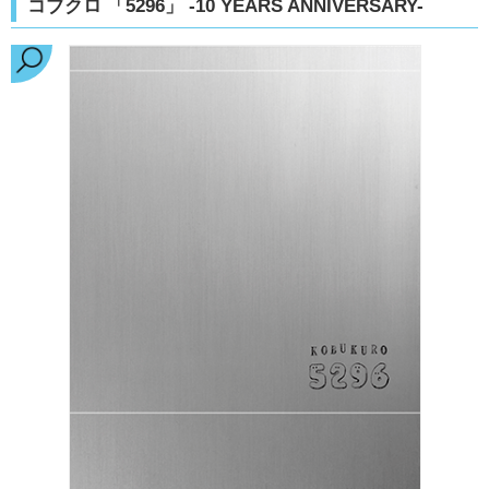
コブクロ 「5296」 -10 YEARS ANNIVERSARY-