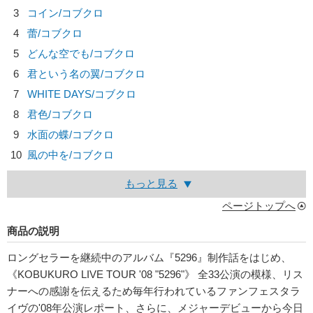
3
コイン/
コブクロ
4
蕾/
コブクロ
5
どんな空でも/
コブクロ
6
君という名の翼/
コブクロ
7
WHITE DAYS/
コブクロ
8
君色/
コブクロ
9
水面の蝶/
コブクロ
10
風の中を/
コブクロ
もっと見る
ページトップへ
商品の説明
ロングセラーを継続中のアルバム『5296』制作話をはじめ、
《KOBUKURO LIVE TOUR '08 "5296"》 全33公演の模様、リス
ナーへの感謝を伝えるため毎年行われているファンフェスタラ
イヴの'08年公演レポート、さらに、メジャーデビューから今日