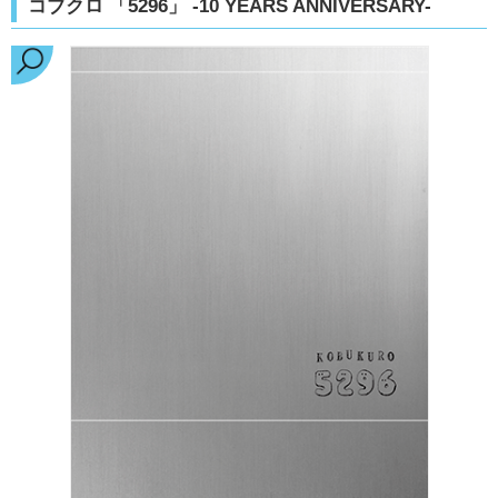
コブクロ 「5296」 -10 YEARS ANNIVERSARY-