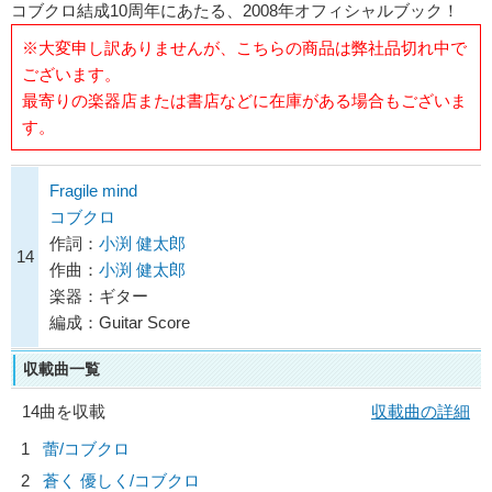
コブクロ結成10周年にあたる、2008年オフィシャルブック！
※大変申し訳ありませんが、こちらの商品は弊社品切れ中で
ございます。
最寄りの楽器店または書店などに在庫がある場合もございま
す。
Fragile mind
コブクロ
作詞：
小渕 健太郎
14
作曲：
小渕 健太郎
楽器：ギター
編成：Guitar Score
収載曲一覧
14曲を収載
収載曲の詳細
1
蕾/
コブクロ
2
蒼く 優しく/
コブクロ