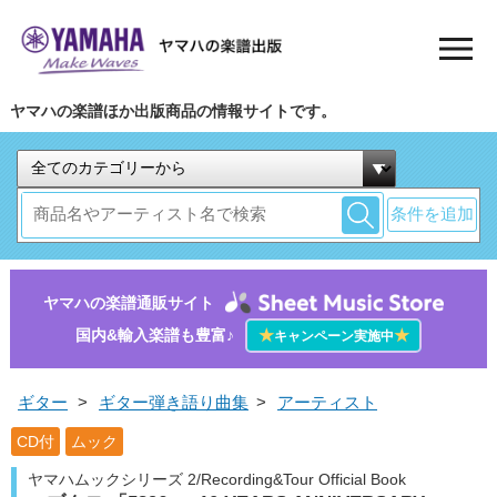
ヤマハの楽譜ほか出版商品の情報サイトです。
条件を追加
ヤマハの楽譜通販サイト
国内&輸入楽譜も豊富♪
★
★
キャンペーン実施中
ギター
>
ギター弾き語り曲集
>
アーティスト
CD付
ムック
ヤマハムックシリーズ 2/Recording&Tour Official Book