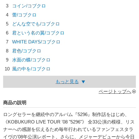
3
コイン/
コブクロ
4
蕾/
コブクロ
5
どんな空でも/
コブクロ
6
君という名の翼/
コブクロ
7
WHITE DAYS/
コブクロ
8
君色/
コブクロ
9
水面の蝶/
コブクロ
10
風の中を/
コブクロ
もっと見る
ページトップへ
商品の説明
ロングセラーを継続中のアルバム『5296』制作話をはじめ、
《KOBUKURO LIVE TOUR '08 "5296"》 全33公演の模様、リス
ナーへの感謝を伝えるため毎年行われているファンフェスタラ
イヴの'08年公演レポート、さらに、メジャーデビューから今日