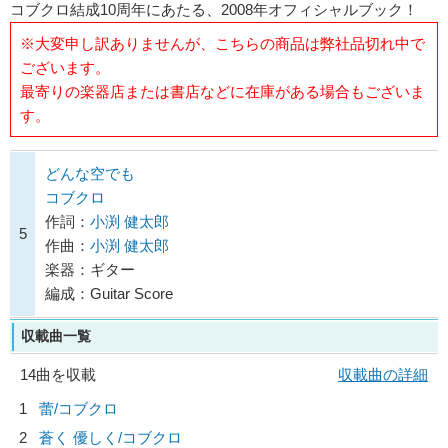
コブクロ結成10周年にあたる、2008年オフィシャルブック！
※大変申し訳ありませんが、こちらの商品は弊社品切れ中で
ございます。
最寄りの楽器店または書店などに在庫がある場合もございま
す。
どんな空でも
コブクロ
作詞：
小渕 健太郎
5
作曲：
小渕 健太郎
楽器：ギター
編成：Guitar Score
収載曲一覧
14曲を収載
収載曲の詳細
1
蕾/
コブクロ
2
蒼く 優しく/
コブクロ