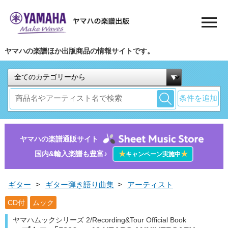
ヤマハの楽譜ほか出版商品の情報サイトです。
条件を追加
ヤマハの楽譜通販サイト
国内&輸入楽譜も豊富♪
★
★
キャンペーン実施中
ギター
>
ギター弾き語り曲集
>
アーティスト
CD付
ムック
ヤマハムックシリーズ 2/Recording&Tour Official Book