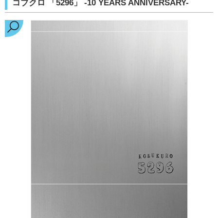
コブクロ 「5296」 -10 YEARS ANNIVERSARY-