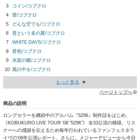
3
コイン/
コブクロ
4
蕾/
コブクロ
5
どんな空でも/
コブクロ
6
君という名の翼/
コブクロ
7
WHITE DAYS/
コブクロ
8
君色/
コブクロ
9
水面の蝶/
コブクロ
10
風の中を/
コブクロ
もっと見る
ページトップへ
商品の説明
ロングセラーを継続中のアルバム『5296』制作話をはじめ、
《KOBUKURO LIVE TOUR '08 "5296"》 全33公演の模様、リス
ナーへの感謝を伝えるため毎年行われているファンフェスタラ
イヴの'08年公演レポート、さらに、メジャーデビューから今日