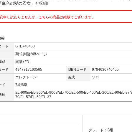
亜麻色の髪の乙女」も収録!
変申し訳ありませんが、こちらの商品は絶版でございます。
情報
コード
GTE740450
菊倍判縦/48ページ
構成
楽譜+FD
コード
4947817163565
ISBNコード
9784636740455
エレクトーン
編成
ソロ
ード
7級/6級
EL-900m/EL-900/EL-900B/EL-700/EL-500/EL-400/EL-200/EL-90/EL-87/
機種
70/EL-57/EL-50/EL-37
グレード：6級