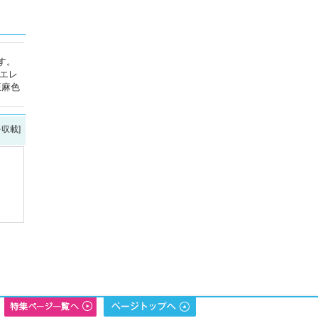
す。
。エレ
亜麻色
を収載]