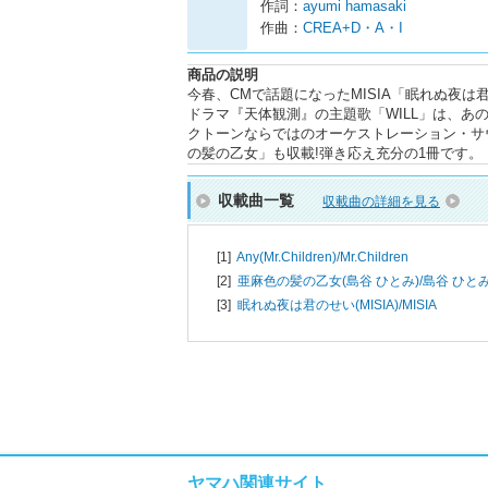
作詞：
ayumi hamasaki
作曲：
CREA+D・A・I
商品の説明
今春、CMで話題になったMISIA「眠れぬ夜
ドラマ『天体観測』の主題歌「WILL」は、あ
クトーンならではのオーケストレーション・サ
の髪の乙女」も収載!弾き応え充分の1冊です。
収載曲一覧
収載曲の詳細を見る
[1]
Any(Mr.Children)/
Mr.Children
[2]
亜麻色の髪の乙女(島谷 ひとみ)/
島谷 ひと
[3]
眠れぬ夜は君のせい(MISIA)/
MISIA
ヤマハ関連サイト