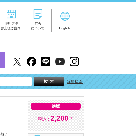
特約店様
広告
書店様ご案内
について
English
詳細検索
絶版
2,200
税込：
円
続け