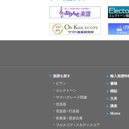
楽譜を探す
輸入楽譜特
ピアノ
書籍
エレクトーン
雑誌
ヤマハグレード関連
文具
弦楽器
講座
管楽器 / 打楽器
Muma
吹奏楽 / 器楽合奏
フルスコア / スタディスコア