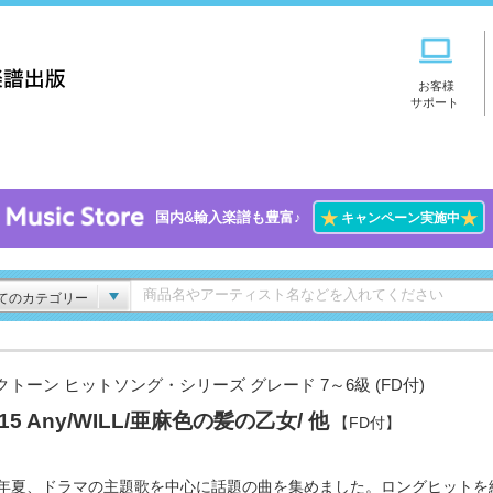
お客様
サポート
★
★
国内&輸入楽譜も豊富♪
キャンペーン実施中
てのカテゴリー
クトーン ヒットソング・シリーズ グレード 7～6級 (FD付)
l.15 Any/WILL/亜麻色の髪の乙女/ 他
【FD付】
02年夏、ドラマの主題歌を中心に話題の曲を集めました。ロングヒットを