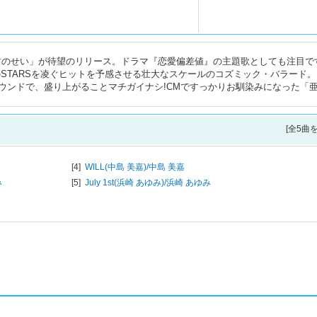
は君のせい」が待望のリリース。ドラマ『恋愛偏差値』の主題歌としても注目で
のSTARSを凌ぐヒットを予感させる壮大なスケールのコズミック・バラード
ウンドで、盛り上がることマチガイナシ!CMですっかりお馴染みになった「
[全5曲
[4]
WILL(中島 美嘉)/
中島 美嘉
み
[5]
July 1st(浜崎 あゆみ)/
浜崎 あゆみ