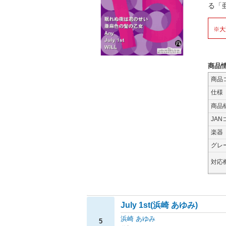
る「
※大
商品
商品
仕様
商品
JAN
楽器
グレ
対応
July 1st(浜崎 あゆみ)
浜崎 あゆみ
5