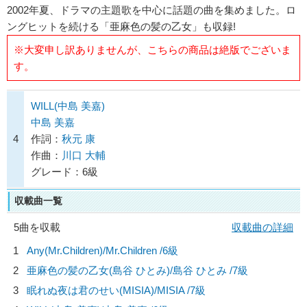
2002年夏、ドラマの主題歌を中心に話題の曲を集めました。ロ
ングヒットを続ける「亜麻色の髪の乙女」も収録!
※大変申し訳ありませんが、こちらの商品は絶版でございま
す。
WILL(中島 美嘉)
中島 美嘉
4
作詞：
秋元 康
作曲：
川口 大輔
グレード：6級
収載曲一覧
5曲を収載
収載曲の詳細
1
Any(Mr.Children)/
Mr.Children
/6級
2
亜麻色の髪の乙女(島谷 ひとみ)/
島谷 ひとみ
/7級
3
眠れぬ夜は君のせい(MISIA)/
MISIA
/7級