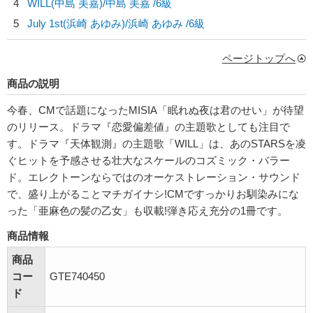
4
WILL(中島 美嘉)/
中島 美嘉
/6級
5
July 1st(浜崎 あゆみ)/
浜崎 あゆみ
/6級
ページトップへ
商品の説明
今春、CMで話題になったMISIA「眠れぬ夜は君のせい」が待望
のリリース。ドラマ『恋愛偏差値』の主題歌としても注目で
す。ドラマ『天体観測』の主題歌「WILL」は、あのSTARSを凌
ぐヒットを予感させる壮大なスケールのコズミック・バラー
ド。エレクトーンならではのオーケストレーション・サウンド
で、盛り上がることマチガイナシ!CMですっかりお馴染みにな
った「亜麻色の髪の乙女」も収載!弾き応え充分の1冊です。
商品情報
商品
コー
GTE740450
ド