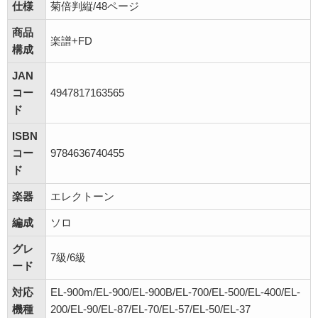
仕様
菊倍判縦/48ページ
商品
楽譜+FD
構成
JAN
コー
4947817163565
ド
ISBN
コー
9784636740455
ド
楽器
エレクトーン
編成
ソロ
グレ
7級/6級
ード
対応
EL-900m/EL-900/EL-900B/EL-700/EL-500/EL-400/EL-
機種
200/EL-90/EL-87/EL-70/EL-57/EL-50/EL-37