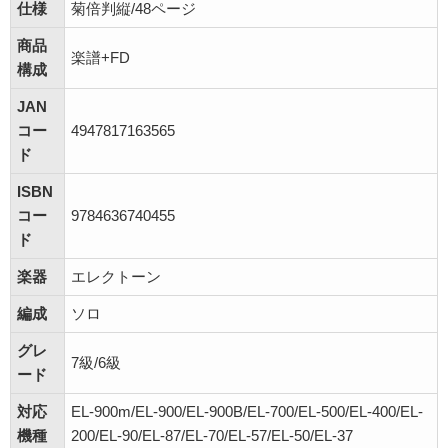
仕様
菊倍判縦/48ページ
商品
楽譜+FD
構成
JAN
コー
4947817163565
ド
ISBN
コー
9784636740455
ド
楽器
エレクトーン
編成
ソロ
グレ
7級/6級
ード
対応
EL-900m/EL-900/EL-900B/EL-700/EL-500/EL-400/EL-
機種
200/EL-90/EL-87/EL-70/EL-57/EL-50/EL-37