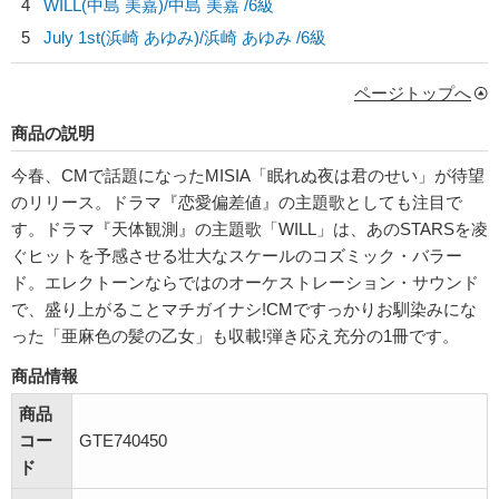
4
WILL(中島 美嘉)/
中島 美嘉
/6級
5
July 1st(浜崎 あゆみ)/
浜崎 あゆみ
/6級
ページトップへ
商品の説明
今春、CMで話題になったMISIA「眠れぬ夜は君のせい」が待望
のリリース。ドラマ『恋愛偏差値』の主題歌としても注目で
す。ドラマ『天体観測』の主題歌「WILL」は、あのSTARSを凌
ぐヒットを予感させる壮大なスケールのコズミック・バラー
ド。エレクトーンならではのオーケストレーション・サウンド
で、盛り上がることマチガイナシ!CMですっかりお馴染みにな
った「亜麻色の髪の乙女」も収載!弾き応え充分の1冊です。
商品情報
商品
コー
GTE740450
ド