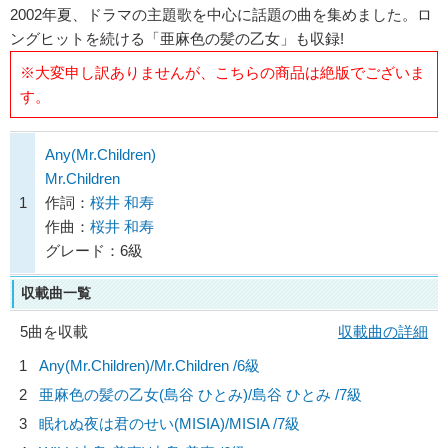
2002年夏、ドラマの主題歌を中心に話題の曲を集めました。ロ
ングヒットを続ける「亜麻色の髪の乙女」も収録!
※大変申し訳ありませんが、こちらの商品は絶版でございま
す。
Any(Mr.Children)
Mr.Children
1
作詞：
桜井 和寿
作曲：
桜井 和寿
グレード：6級
収載曲一覧
5曲を収載
収載曲の詳細
1
Any(Mr.Children)/
Mr.Children
/6級
2
亜麻色の髪の乙女(島谷 ひとみ)/
島谷 ひとみ
/7級
3
眠れぬ夜は君のせい(MISIA)/
MISIA
/7級