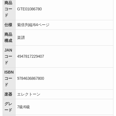
商品
コー
GTE01086780
ド
仕様
菊倍判縦/64ページ
商品
楽譜
構成
JAN
コー
4947817229407
ド
ISBN
コー
9784636867800
ド
楽器
エレクトーン
グレ
7級/6級
ード