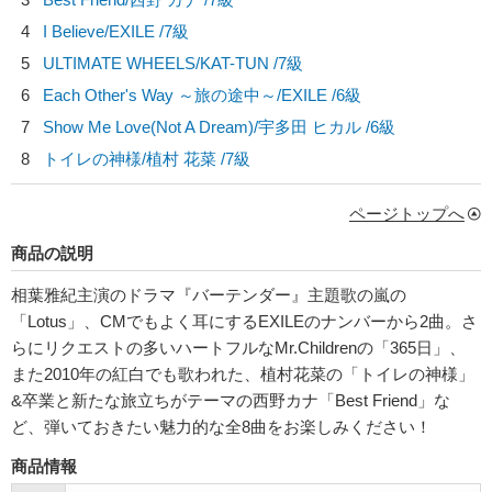
4
I Believe/
EXILE
/7級
5
ULTIMATE WHEELS/
KAT-TUN
/7級
6
Each Other's Way ～旅の途中～/
EXILE
/6級
7
Show Me Love(Not A Dream)/
宇多田 ヒカル
/6級
8
トイレの神様/
植村 花菜
/7級
ページトップへ
商品の説明
相葉雅紀主演のドラマ『バーテンダー』主題歌の嵐の
「Lotus」、CMでもよく耳にするEXILEのナンバーから2曲。さ
らにリクエストの多いハートフルなMr.Childrenの「365日」、
また2010年の紅白でも歌われた、植村花菜の「トイレの神様」
&卒業と新たな旅立ちがテーマの西野カナ「Best Friend」な
ど、弾いておきたい魅力的な全8曲をお楽しみください！
商品情報