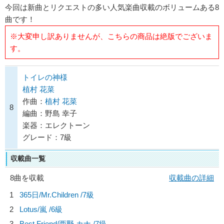
今回は新曲とリクエストの多い人気楽曲収載のボリュームある8
曲です！
※大変申し訳ありませんが、こちらの商品は絶版でございま
す。
トイレの神様
植村 花菜
作曲：
植村 花菜
8
編曲：野島 幸子
楽器：エレクトーン
グレード：7級
収載曲一覧
8曲を収載
収載曲の詳細
1
365日/
Mr.Children
/7級
2
Lotus/
嵐
/6級
3
Best Friend/
西野 カナ
/7級