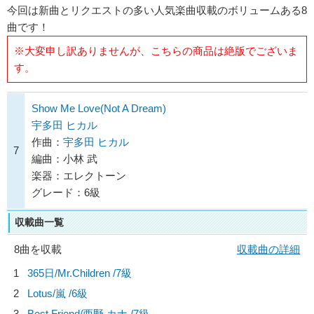
今回は新曲とリクエストの多い人気楽曲収載のボリュームある8
曲です！
※大変申し訳ありませんが、こちらの商品は絶版でございま
す。
Show Me Love(Not A Dream)
宇多田 ヒカル
作曲：
宇多田 ヒカル
7
編曲：小林 武
楽器：エレクトーン
グレード：6級
収載曲一覧
8曲を収載
収載曲の詳細
1
365日/
Mr.Children
/7級
2
Lotus/
嵐
/6級
3
Best Friend/
西野 カナ
/7級