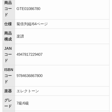
商品
コー
GTE01086780
ド
仕様
菊倍判縦/64ページ
商品
楽譜
構成
JAN
コー
4947817229407
ド
ISBN
コー
9784636867800
ド
楽器
エレクトーン
グレ
7級/6級
ード