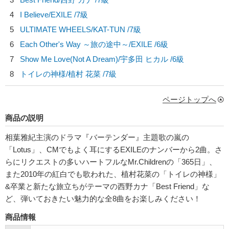
4
I Believe/
EXILE
/7級
5
ULTIMATE WHEELS/
KAT-TUN
/7級
6
Each Other's Way ～旅の途中～/
EXILE
/6級
7
Show Me Love(Not A Dream)/
宇多田 ヒカル
/6級
8
トイレの神様/
植村 花菜
/7級
ページトップへ
商品の説明
相葉雅紀主演のドラマ『バーテンダー』主題歌の嵐の
「Lotus」、CMでもよく耳にするEXILEのナンバーから2曲。さ
らにリクエストの多いハートフルなMr.Childrenの「365日」、
また2010年の紅白でも歌われた、植村花菜の「トイレの神様」
&卒業と新たな旅立ちがテーマの西野カナ「Best Friend」な
ど、弾いておきたい魅力的な全8曲をお楽しみください！
商品情報